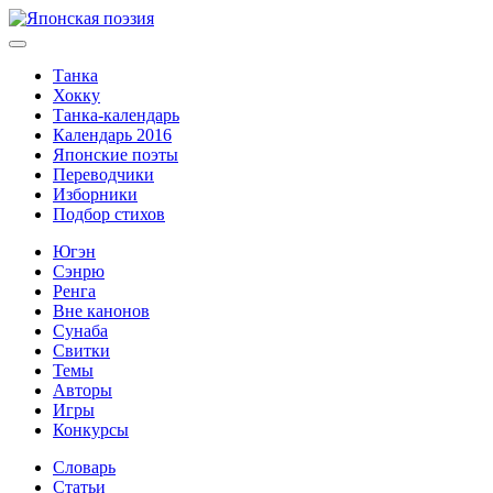
Танка
Хокку
Танка-календарь
Календарь 2016
Японские поэты
Переводчики
Изборники
Подбор стихов
Югэн
Сэнрю
Ренга
Вне канонов
Сунаба
Свитки
Темы
Авторы
Игры
Конкурсы
Словарь
Статьи