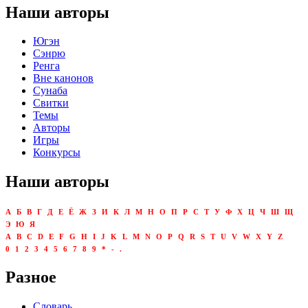
Наши авторы
Югэн
Сэнрю
Ренга
Вне канонов
Сунаба
Свитки
Темы
Авторы
Игры
Конкурсы
Наши авторы
А
Б
В
Г
Д
Е
Ё
Ж
З
И
К
Л
М
Н
О
П
Р
С
Т
У
Ф
Х
Ц
Ч
Ш
Щ
Э
Ю
Я
A
B
C
D
E
F
G
H
I
J
K
L
M
N
O
P
Q
R
S
T
U
V
W
X
Y
Z
0
1
2
3
4
5
6
7
8
9
*
-
.
Разное
Словарь