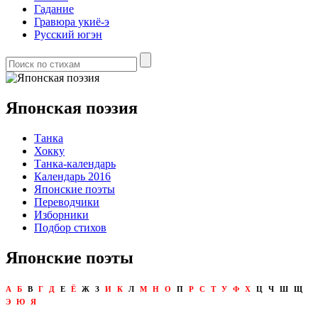
Гадание
Гравюра укиё-э
Русский югэн
Японская поэзия
Танка
Хокку
Танка-календарь
Календарь 2016
Японские поэты
Переводчики
Изборники
Подбор стихов
Японские поэты
А
Б
В
Г
Д
Е
Ё
Ж
З
И
К
Л
М
Н
О
П
Р
С
Т
У
Ф
Х
Ц
Ч
Ш
Щ
Э
Ю
Я