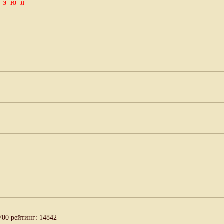
Э
Ю
Я
а
700 рейтинг: 14842