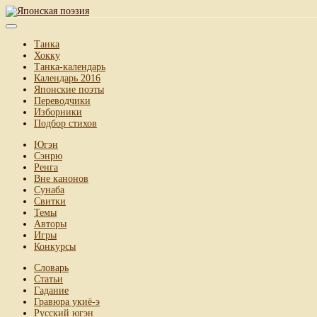
Танка
Хокку
Танка-календарь
Календарь 2016
Японские поэты
Переводчики
Изборники
Подбор стихов
Югэн
Сэнрю
Ренга
Вне канонов
Сунаба
Свитки
Темы
Авторы
Игры
Конкурсы
Словарь
Статьи
Гадание
Гравюра укиё-э
Русский югэн