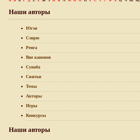
А
Б
В
Г
Д
Е
Ё
Ж
З
И
К
Л
М
Н
О
П
Р
С
Т
У
Ф
Х
Ц
Ч
Ш
Щ
Наши авторы
Югэн
Сэнрю
Ренга
Вне канонов
Сунаба
Свитки
Темы
Авторы
Игры
Конкурсы
Наши авторы