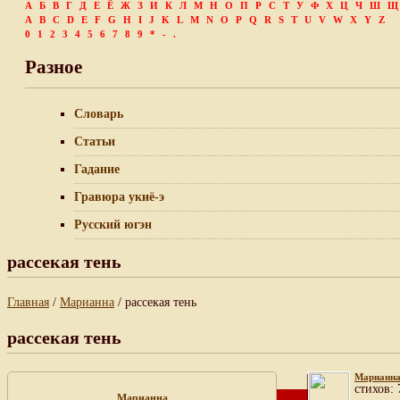
А
Б
В
Г
Д
Е
Ё
Ж
З
И
К
Л
М
Н
О
П
Р
С
Т
У
Ф
Х
Ц
Ч
Ш
Щ
A
B
C
D
E
F
G
H
I
J
K
L
M
N
O
P
Q
R
S
T
U
V
W
X
Y
Z
0
1
2
3
4
5
6
7
8
9
*
-
.
Разное
Словарь
Статьи
Гадание
Гравюра укиё-э
Русский югэн
рассекая тень
Главная
/
Марианна
/ рассекая тень
рассекая тень
Марианн
cтихов: 
Марианна