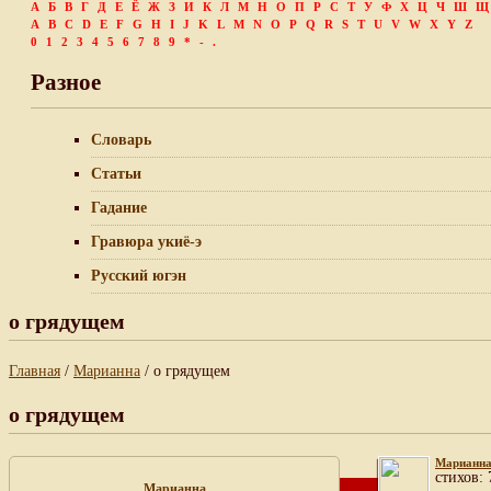
А
Б
В
Г
Д
Е
Ё
Ж
З
И
К
Л
М
Н
О
П
Р
С
Т
У
Ф
Х
Ц
Ч
Ш
Щ
A
B
C
D
E
F
G
H
I
J
K
L
M
N
O
P
Q
R
S
T
U
V
W
X
Y
Z
0
1
2
3
4
5
6
7
8
9
*
-
.
Разное
Словарь
Статьи
Гадание
Гравюра укиё-э
Русский югэн
о грядущем
Главная
/
Марианна
/ о грядущем
о грядущем
Марианн
cтихов: 
Марианна