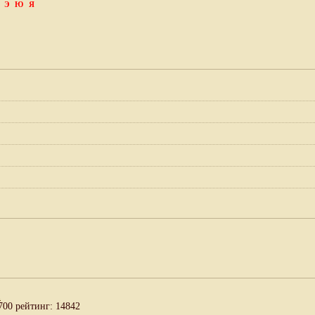
Э
Ю
Я
а
700 рейтинг: 14842