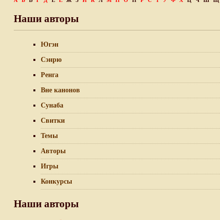
А
Б
В
Г
Д
Е
Ё
Ж
З
И
К
Л
М
Н
О
П
Р
С
Т
У
Ф
Х
Ц
Ч
Ш
Щ
Наши авторы
Югэн
Сэнрю
Ренга
Вне канонов
Сунаба
Свитки
Темы
Авторы
Игры
Конкурсы
Наши авторы