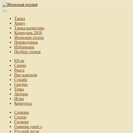
Танка
Хокку
Танка-календарь
Календарь 2016
Японские поэты
Переводчики
Изборники
Подбор стихов
Югэн
Сэнрю
Ренга
Вне канонов
Сунаба
Свитки
Темы
Авторы
Игры
Конкурсы
Словарь
Статьи
Гадание
Гравюра укиё-э
Русский югэн