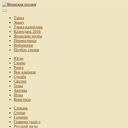
Танка
Хокку
Танка-календарь
Календарь 2016
Японские поэты
Переводчики
Изборники
Подбор стихов
Югэн
Сэнрю
Ренга
Вне канонов
Сунаба
Свитки
Темы
Авторы
Игры
Конкурсы
Словарь
Статьи
Гадание
Гравюра укиё-э
Русский югэн