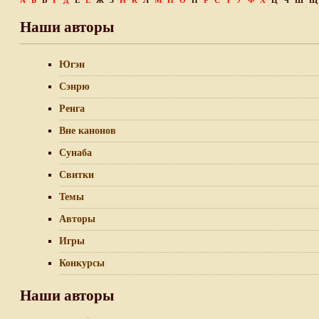
А
Б
В
Г
Д
Е
Ё
Ж
З
И
К
Л
М
Н
О
П
Р
С
Т
У
Ф
Х
Ц
Ч
Ш
Щ
Наши авторы
Югэн
Сэнрю
Ренга
Вне канонов
Сунаба
Свитки
Темы
Авторы
Игры
Конкурсы
Наши авторы