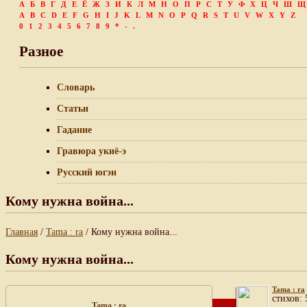
А
Б
В
Г
Д
Е
Ё
Ж
З
И
К
Л
М
Н
О
П
Р
С
Т
У
Ф
Х
Ц
Ч
Ш
Щ
A
B
C
D
E
F
G
H
I
J
K
L
M
N
O
P
Q
R
S
T
U
V
W
X
Y
Z
0
1
2
3
4
5
6
7
8
9
*
-
.
Разное
Словарь
Статьи
Гадание
Гравюра укиё-э
Русский югэн
Кому нужна война...
Главная
/
Tama : ra
/ Кому нужна война...
Кому нужна война...
Tama : ra
cтихов: 
Tama : ra