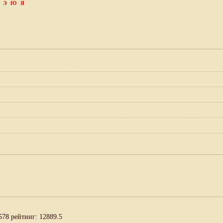
Э
Ю
Я
578 рейтинг: 12889.5