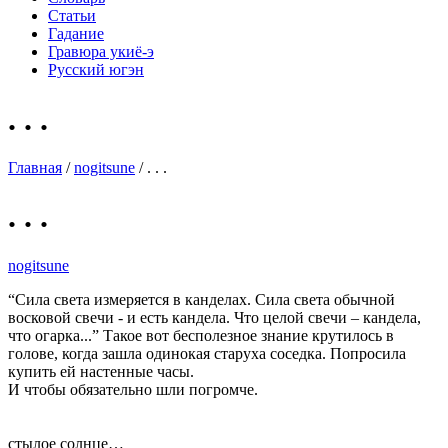
Статьи
Гадание
Гравюра укиё-э
Русский югэн
. . .
Главная
/
nogitsune
/ . . .
. . .
nogitsune
“Сила света измеряется в канделах. Сила света обычной
восковой свечи - и есть кандела. Что целой свечи – кандела,
что огарка...” Такое вот бесполезное знание крутилось в
голове, когда зашла одинокая старуха соседка. Попросила
купить ей настенные часы.
И чтобы обязательно шли погромче.
стылое солнце…