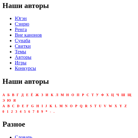
Наши авторы
Югэн
Сэнрю
Ренга
Вне канонов
Сунаба
Свитки
Темы
Авторы
Игры
Конкурсы
Наши авторы
А
Б
В
Г
Д
Е
Ё
Ж
З
И
К
Л
М
Н
О
П
Р
С
Т
У
Ф
Х
Ц
Ч
Ш
Щ
Э
Ю
Я
A
B
C
D
E
F
G
H
I
J
K
L
M
N
O
P
Q
R
S
T
U
V
W
X
Y
Z
0
1
2
3
4
5
6
7
8
9
*
-
.
Разное
Словарь