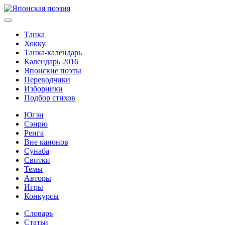
Танка
Хокку
Танка-календарь
Календарь 2016
Японские поэты
Переводчики
Изборники
Подбор стихов
Югэн
Сэнрю
Ренга
Вне канонов
Сунаба
Свитки
Темы
Авторы
Игры
Конкурсы
Словарь
Статьи