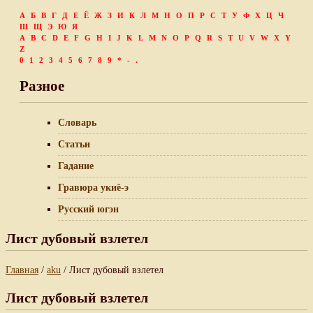
А
Б
В
Г
Д
Е
Ё
Ж
З
И
К
Л
М
Н
О
П
Р
С
Т
У
Ф
Х
Ц
Ч
Ш
Щ
Э
Ю
Я
A
B
C
D
E
F
G
H
I
J
K
L
M
N
O
P
Q
R
S
T
U
V
W
X
Y
Z
0
1
2
3
4
5
6
7
8
9
*
-
.
Разное
Словарь
Статьи
Гадание
Гравюра укиё-э
Русский югэн
Лист дубовый взлетел
Главная
/
aku
/ Лист дубовый взлетел
Лист дубовый взлетел