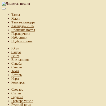
Танка
Хокку
Танка-календарь
Календарь 2016
Японские поэты
Переводчики
Изборники
Подбор стихов
Югэн
Сэнрю
Ренга
Вне канонов
Сунаба
Свитки
Темы
Авторы
Игры
Конкурсы
Словарь
Статьи
Гадание
Гравюра укиё-э
Русский югэн