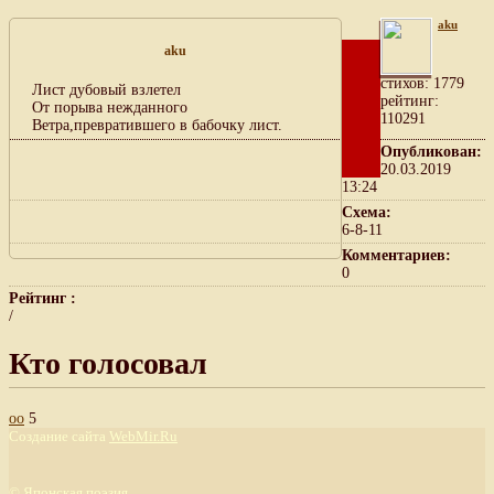
aku
aku
cтихов: 1779
Лист дубовый взлетел
рейтинг:
От порыва нежданного
110291
Ветра,превратившего в бабочку лист.
Опубликован:
20.03.2019
13:24
Схема:
6-8-11
Комментариев:
0
Рейтинг :
/
Кто голосовал
оо
5
Создание сайта
WebMir.Ru
©
Японская поэзия