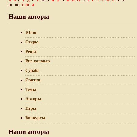
А
Б
В
Г
Д
Е
Ё
Ж
З
И
К
Л
М
Н
О
П
Р
С
Т
У
Ф
Х
Ц
Ч
Ш
Щ
Э
Ю
Я
Наши авторы
Югэн
Сэнрю
Ренга
Вне канонов
Сунаба
Свитки
Темы
Авторы
Игры
Конкурсы
Наши авторы