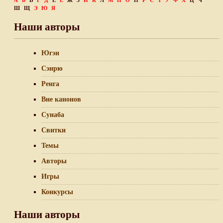
А
Б
В
Г
Д
Е
Ё
Ж
З
И
К
Л
М
Н
О
П
Р
С
Т
У
Ф
Х
Ц
Ч
Ш
Щ
Э
Ю
Я
Наши авторы
Югэн
Сэнрю
Ренга
Вне канонов
Сунаба
Свитки
Темы
Авторы
Игры
Конкурсы
Наши авторы