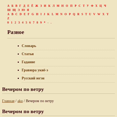
А
Б
В
Г
Д
Е
Ё
Ж
З
И
К
Л
М
Н
О
П
Р
С
Т
У
Ф
Х
Ц
Ч
Ш
Щ
Э
Ю
Я
A
B
C
D
E
F
G
H
I
J
K
L
M
N
O
P
Q
R
S
T
U
V
W
X
Y
Z
0
1
2
3
4
5
6
7
8
9
*
-
.
Разное
Словарь
Статьи
Гадание
Гравюра укиё-э
Русский югэн
Вечером по ветру
Главная
/
aku
/ Вечером по ветру
Вечером по ветру