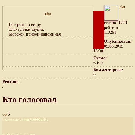
aku
aku
cтихов: 1779
Вечером по ветру
рейтинг:
Электрички шумят,
110291
Морской прибой напоминая.
Опубликован:
09.06.2019
13:00
Схема:
6-6-9
Комментариев:
0
Рейтинг :
/
Кто голосовал
оо
5
Создание сайта
WebMir.Ru
©
Японская поэзия