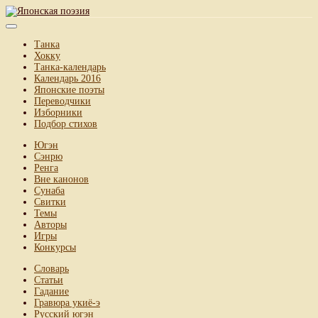
Танка
Хокку
Танка-календарь
Календарь 2016
Японские поэты
Переводчики
Изборники
Подбор стихов
Югэн
Сэнрю
Ренга
Вне канонов
Сунаба
Свитки
Темы
Авторы
Игры
Конкурсы
Словарь
Статьи
Гадание
Гравюра укиё-э
Русский югэн