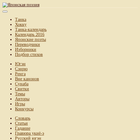
Танка
Хокку
Танка-календарь
Календарь 2016
Японские поэты
Переводчики
Изборники
Подбор стихов
Югэн
Сэнрю
Ренга
Вне канонов
Сунаба
Свитки
Темы
Авторы
Игры
Конкурсы
Словарь
Статьи
Гадание
Гравюра укиё-э
Русский югэн