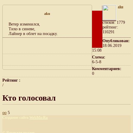
aku
aku
cтихов: 1779
Ветер изменился,
рейтинг:
Тихо в синеве,
110291
Лайнер в облет на посадку.
Опубликован:
18.06.2019
15:08
Схема:
6-5-8
Комментариев:
0
Рейтинг :
/
Кто голосовал
оо
5
Создание сайта
WebMir.Ru
©
Японская поэзия