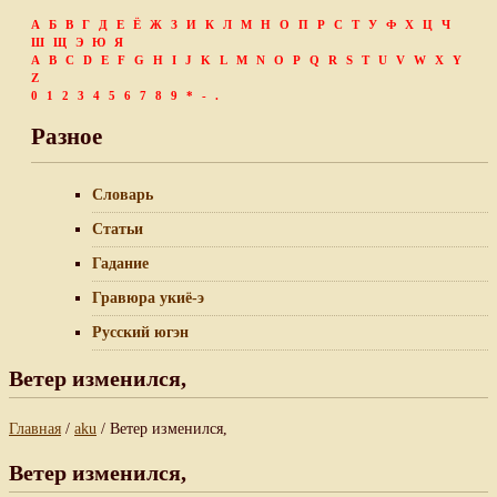
А
Б
В
Г
Д
Е
Ё
Ж
З
И
К
Л
М
Н
О
П
Р
С
Т
У
Ф
Х
Ц
Ч
Ш
Щ
Э
Ю
Я
A
B
C
D
E
F
G
H
I
J
K
L
M
N
O
P
Q
R
S
T
U
V
W
X
Y
Z
0
1
2
3
4
5
6
7
8
9
*
-
.
Разное
Словарь
Статьи
Гадание
Гравюра укиё-э
Русский югэн
Ветер изменился,
Главная
/
aku
/ Ветер изменился,
Ветер изменился,