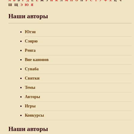
А
Б
В
Г
Д
Е
Ё
Ж
З
И
К
Л
М
Н
О
П
Р
С
Т
У
Ф
Х
Ц
Ч
Ш
Щ
Э
Ю
Я
Наши авторы
Югэн
Сэнрю
Ренга
Вне канонов
Сунаба
Свитки
Темы
Авторы
Игры
Конкурсы
Наши авторы