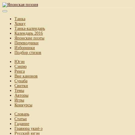
Танка
Хокку
Танка-календарь
Календарь 2016
Японские поэты
Переводчики
Изборники
Подбор стихов
Югэн
Сэнрю
Ренга
Вне канонов
Сунаба
Свитки
Темы
Авторы
Игры
Конкурсы
Словарь
Статьи
Гадание
Гравюра укиё-э
Русский югэн