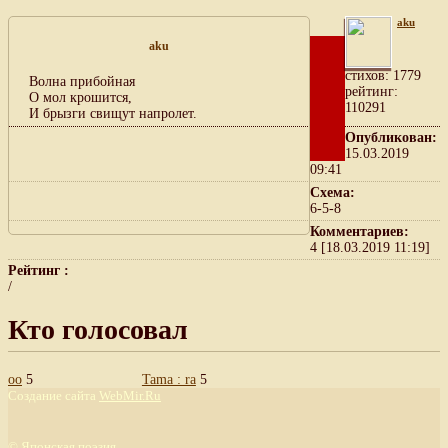
aku
aku
cтихов: 1779
Волна прибойная
рейтинг:
О мол крошится,
110291
И брызги свищут напролет.
Опубликован:
15.03.2019
09:41
Схема:
6-5-8
Комментариев:
4 [18.03.2019 11:19]
Рейтинг :
/
Кто голосовал
оо
5
Tama : ra
5
Создание сайта
WebMir.Ru
©
Японская поэзия