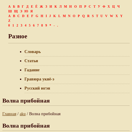
А
Б
В
Г
Д
Е
Ё
Ж
З
И
К
Л
М
Н
О
П
Р
С
Т
У
Ф
Х
Ц
Ч
Ш
Щ
Э
Ю
Я
A
B
C
D
E
F
G
H
I
J
K
L
M
N
O
P
Q
R
S
T
U
V
W
X
Y
Z
0
1
2
3
4
5
6
7
8
9
*
-
.
Разное
Словарь
Статьи
Гадание
Гравюра укиё-э
Русский югэн
Волна прибойная
Главная
/
aku
/ Волна прибойная
Волна прибойная