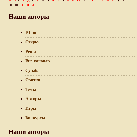
А
Б
В
Г
Д
Е
Ё
Ж
З
И
К
Л
М
Н
О
П
Р
С
Т
У
Ф
Х
Ц
Ч
Ш
Щ
Э
Ю
Я
Наши авторы
Югэн
Сэнрю
Ренга
Вне канонов
Сунаба
Свитки
Темы
Авторы
Игры
Конкурсы
Наши авторы