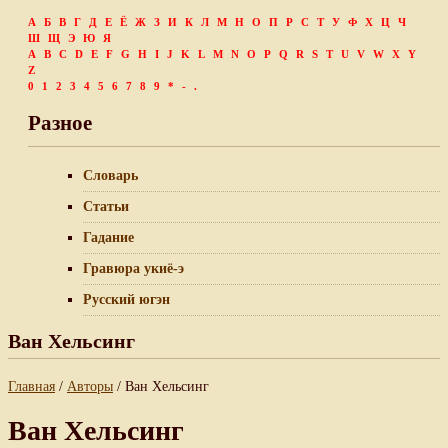
А
Б
В
Г
Д
Е
Ё
Ж
З
И
К
Л
М
Н
О
П
Р
С
Т
У
Ф
Х
Ц
Ч
Ш
Щ
Э
Ю
Я
A
B
C
D
E
F
G
H
I
J
K
L
M
N
O
P
Q
R
S
T
U
V
W
X
Y
Z
0
1
2
3
4
5
6
7
8
9
*
-
.
Разное
Словарь
Статьи
Гадание
Гравюра укиё-э
Русский югэн
Ван Хельсинг
Главная
/
Авторы
/ Ван Хельсинг
Ван Хельсинг