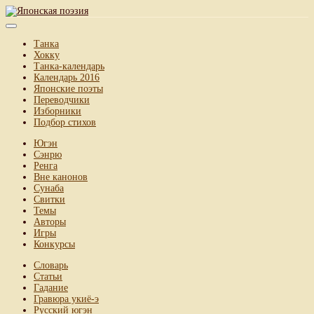
Танка
Хокку
Танка-календарь
Календарь 2016
Японские поэты
Переводчики
Изборники
Подбор стихов
Югэн
Сэнрю
Ренга
Вне канонов
Сунаба
Свитки
Темы
Авторы
Игры
Конкурсы
Словарь
Статьи
Гадание
Гравюра укиё-э
Русский югэн