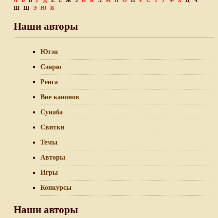
А
Б
В
Г
Д
Е
Ё
Ж
З
И
К
Л
М
Н
О
П
Р
С
Т
У
Ф
Х
Ц
Ч
Ш
Щ
Э
Ю
Я
Наши авторы
Югэн
Сэнрю
Ренга
Вне канонов
Сунаба
Свитки
Темы
Авторы
Игры
Конкурсы
Наши авторы