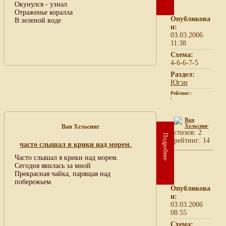
Окунулся - узнал
Отраженье коралла
Опубликова
В зеленой воде
н:
03.03.2006
11:38
Схема:
4-6-6-7-5
Раздел:
Югэн
Рейтинг:
/
Ван
Хельсинг
Ван Хельсинг
cтихов: 2
Подробнее
рейтинг: 14
часто слышал я крики над морем.
Часто слышал я крики над морем.
Сегодня явилась за мной
Прекрасная чайка, парящая над
побережьем.
Опубликова
н:
03.03.2006
08:55
Схема: