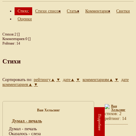
Стихи
Стихи список
Статьи
Комментарии
Свитки
Оценки
Стихов:2 []
Комментариев:0 []
Рейтинг: 14
Стихи
Сортировать по:
рейтингу▲
▼
дате▲
▼
комментариям▲
▼
дате
комментариев▲
▼
Ван
Хельсинг
Ван Хельсинг
cтихов: 2
Подробнее
рейтинг: 14
Думал - печаль
Думал - печаль
Оказалось - слеза