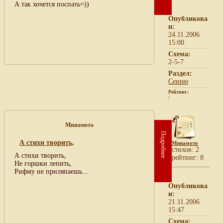
А так хочется поспать=))
Опубликова
н:
24.11.2006
15:00
Схема:
2-5-7
Раздел:
Сенрю
Рейтинг:
/
Минамото
Подробнее
А стихи творить,
Минамото
cтихов: 2
А стихи творить,
рейтинг: 8
Не горшки лепить,
Рифму не приляпаешь...
Опубликова
н:
21.11.2006
15:47
Схема: