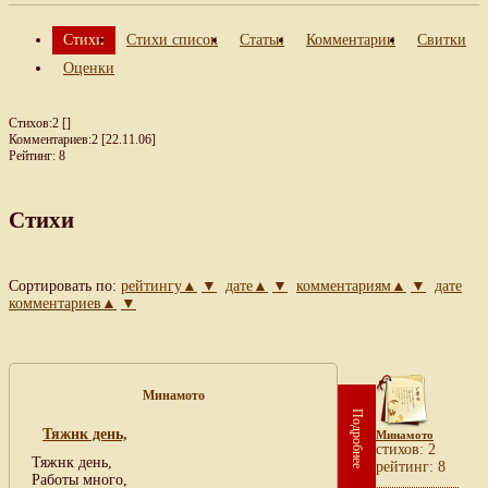
Стихи
Стихи список
Статьи
Комментарии
Свитки
Оценки
Стихов:2 []
Комментариев:2 [22.11.06]
Рейтинг: 8
Стихи
Сортировать по:
рейтингу▲
▼
дате▲
▼
комментариям▲
▼
дате
комментариев▲
▼
Минамото
Подробнее
Тяжнк день,
Минамото
cтихов: 2
Тяжнк день,
рейтинг: 8
Работы много,