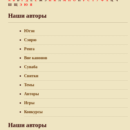
А
Б
В
Г
Д
Е
Ё
Ж
З
И
К
Л
М
Н
О
П
Р
С
Т
У
Ф
Х
Ц
Ч
Ш
Щ
Э
Ю
Я
Наши авторы
Югэн
Сэнрю
Ренга
Вне канонов
Сунаба
Свитки
Темы
Авторы
Игры
Конкурсы
Наши авторы