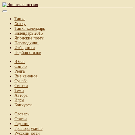
Танка
Хокку
Танка-календарь
Календарь 2016
Японские поэты
Переводчики
Изборники
Подбор стихов
Югэн
Сэнрю
Ренга
Вне канонов
Сунаба
Свитки
Темы
Авторы
Игры
Конкурсы
Словарь
Статьи
Гадание
Гравюра укиё-э
Русский югэн