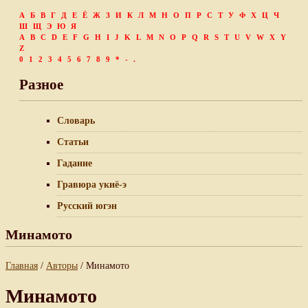
А
Б
В
Г
Д
Е
Ё
Ж
З
И
К
Л
М
Н
О
П
Р
С
Т
У
Ф
Х
Ц
Ч
Ш
Щ
Э
Ю
Я
A
B
C
D
E
F
G
H
I
J
K
L
M
N
O
P
Q
R
S
T
U
V
W
X
Y
Z
0
1
2
3
4
5
6
7
8
9
*
-
.
Разное
Словарь
Статьи
Гадание
Гравюра укиё-э
Русский югэн
Минамото
Главная
/
Авторы
/ Минамото
Минамото