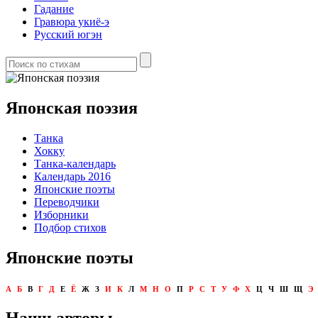
Гадание
Гравюра укиё-э
Русский югэн
Японская поэзия
Танка
Хокку
Танка-календарь
Календарь 2016
Японские поэты
Переводчики
Изборники
Подбор стихов
Японские поэты
А
Б
В
Г
Д
Е
Ё
Ж
З
И
К
Л
М
Н
О
П
Р
С
Т
У
Ф
Х
Ц
Ч
Ш
Щ
Э
Наши авторы