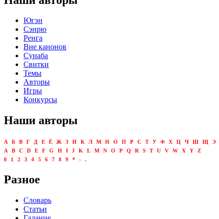
Югэн
Сэнрю
Ренга
Вне канонов
Сунаба
Свитки
Темы
Авторы
Игры
Конкурсы
Наши авторы
А
Б
В
Г
Д
Е
Ё
Ж
З
И
К
Л
М
Н
О
П
Р
С
Т
У
Ф
Х
Ц
Ч
Ш
Щ
Э
A
B
C
D
E
F
G
H
I
J
K
L
M
N
O
P
Q
R
S
T
U
V
W
X
Y
Z
0
1
2
3
4
5
6
7
8
9
*
-
.
Разное
Словарь
Статьи
Гадание