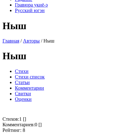
Гравюра укиё-э
Русский югэн
Ныш
Главная
/
Авторы
/ Ныш
Ныш
Стихи
Стихи список
Статьи
Комментарии
Свитки
Оценки
Стихов:1 []
Комментариев:0 []
Рейтинг: 8