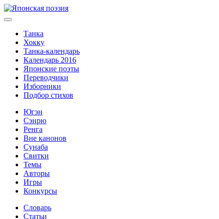
Танка
Хокку
Танка-календарь
Календарь 2016
Японские поэты
Переводчики
Изборники
Подбор стихов
Югэн
Сэнрю
Ренга
Вне канонов
Сунаба
Свитки
Темы
Авторы
Игры
Конкурсы
Словарь
Статьи