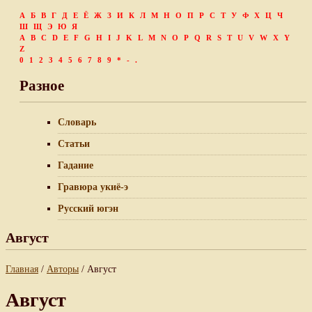
А
Б
В
Г
Д
Е
Ё
Ж
З
И
К
Л
М
Н
О
П
Р
С
Т
У
Ф
Х
Ц
Ч
Ш
Щ
Э
Ю
Я
A
B
C
D
E
F
G
H
I
J
K
L
M
N
O
P
Q
R
S
T
U
V
W
X
Y
Z
0
1
2
3
4
5
6
7
8
9
*
-
.
Разное
Словарь
Статьи
Гадание
Гравюра укиё-э
Русский югэн
Август
Главная
/
Авторы
/ Август
Август