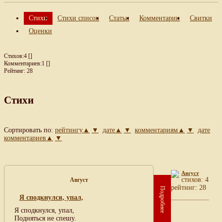
Стихи
Стихи список
Статьи
Комментарии
Свитки
Оценки
Стихов:4 []
Комментариев:1 []
Рейтинг: 28
Стихи
Сортировать по:
рейтингу▲
▼
дате▲
▼
комментариям▲
▼
дате
комментариев▲
▼
Август
cтихов: 4
Август
рейтинг: 28
Подробнее
Я сподкнулся, упал,
Я сподкнулся, упал,
Подняться не спешу.