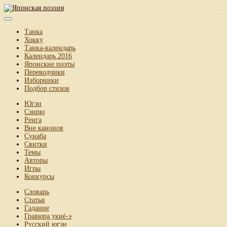
Танка
Хокку
Танка-календарь
Календарь 2016
Японские поэты
Переводчики
Изборники
Подбор стихов
Югэн
Сэнрю
Ренга
Вне канонов
Сунаба
Свитки
Темы
Авторы
Игры
Конкурсы
Словарь
Статьи
Гадание
Гравюра укиё-э
Русский югэн