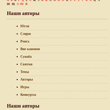
А
Б
В
Г
Д
Е
Ё
Ж
З
И
К
Л
М
Н
О
П
Р
С
Т
У
Ф
Х
Ц
Ч
Ш
Щ
Э
Ю
Я
Наши авторы
Югэн
Сэнрю
Ренга
Вне канонов
Сунаба
Свитки
Темы
Авторы
Игры
Конкурсы
Наши авторы