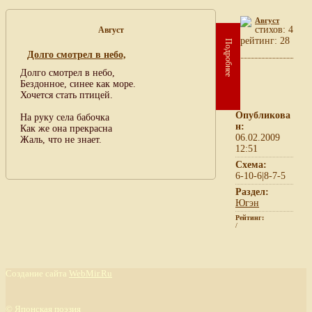
Август
cтихов: 4
Август
рейтинг: 28
Подробнее
Долго смотрел в небо,
Долго смотрел в небо,
Бездонное, синее как море.
Хочется стать птицей.
Опубликова
На руку села бабочка
н:
Как же она прекрасна
06.02.2009
Жаль, что не знает.
12:51
Схема:
6-10-6|8-7-5
Раздел:
Югэн
Рейтинг:
/
Создание сайта
WebMir.Ru
©
Японская поэзия