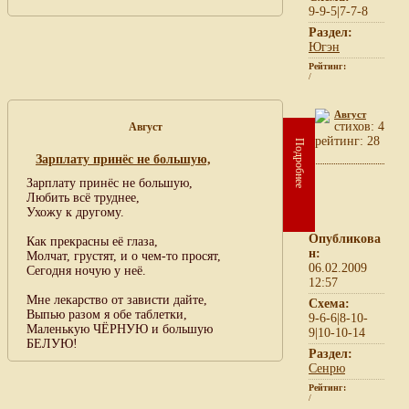
9-9-5|7-7-8
Раздел:
Югэн
Рейтинг:
/
Август
cтихов: 4
Август
рейтинг: 28
Подробнее
Зарплату принёс не большую,
Зарплату принёс не большую,
Любить всё труднее,
Ухожу к другому.
Опубликова
Как прекрасны её глаза,
н:
Молчат, грустят, и о чем-то просят,
06.02.2009
Сегодня ночую у неё.
12:57
Мне лекарство от зависти дайте,
Схема:
Выпью разом я обе таблетки,
9-6-6|8-10-
Маленькую ЧЁРНУЮ и большую
9|10-10-14
БЕЛУЮ!
Раздел:
Сенрю
Рейтинг:
/