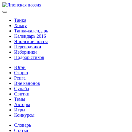
Танка
Хокку
Танка-календарь
Календарь 2016
Японские поэты
Переводчики
Изборники
Подбор стихов
Югэн
Сэнрю
Ренга
Вне канонов
Сунаба
Свитки
Темы
Авторы
Игры
Конкурсы
Словарь
Статьи