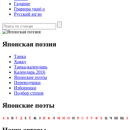
Гадание
Гравюра укиё-э
Русский югэн
Японская поэзия
Танка
Хокку
Танка-календарь
Календарь 2016
Японские поэты
Переводчики
Изборники
Подбор стихов
Японские поэты
А
Б
В
Г
Д
Е
Ё
Ж
З
И
К
Л
М
Н
О
П
Р
С
Т
У
Ф
Х
Ц
Ч
Ш
Щ
Э
Наши авторы