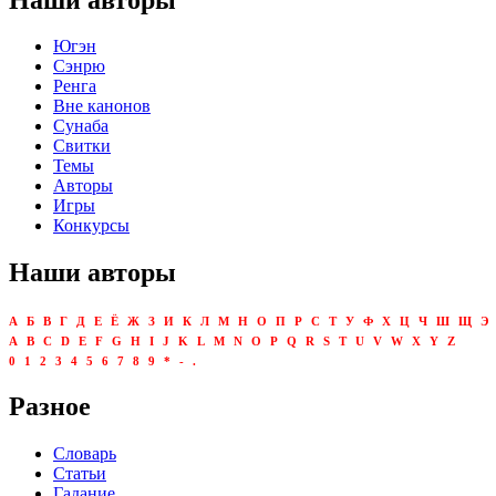
Югэн
Сэнрю
Ренга
Вне канонов
Сунаба
Свитки
Темы
Авторы
Игры
Конкурсы
Наши авторы
А
Б
В
Г
Д
Е
Ё
Ж
З
И
К
Л
М
Н
О
П
Р
С
Т
У
Ф
Х
Ц
Ч
Ш
Щ
Э
A
B
C
D
E
F
G
H
I
J
K
L
M
N
O
P
Q
R
S
T
U
V
W
X
Y
Z
0
1
2
3
4
5
6
7
8
9
*
-
.
Разное
Словарь
Статьи
Гадание