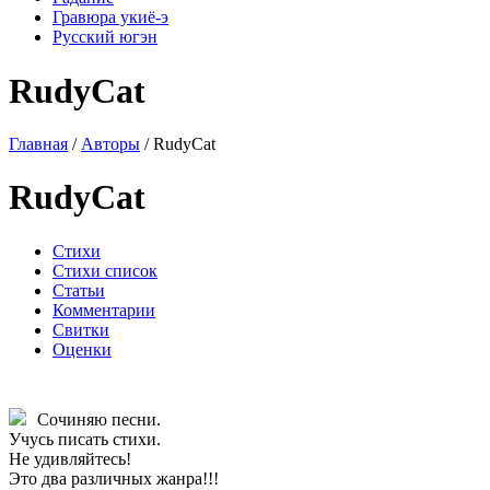
Гравюра укиё-э
Русский югэн
RudyCat
Главная
/
Авторы
/ RudyCat
RudyCat
Стихи
Стихи список
Статьи
Комментарии
Свитки
Оценки
Сочиняю песни.
Учусь писать стихи.
Не удивляйтесь!
Это два различных жанра!!!