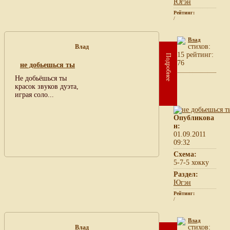
Югэн
Рейтинг:
/
Влад
cтихов:
Влад
15 рейтинг:
Подробнее
76
не добьешься ты
Не добьёшься ты
красок звуков дуэта,
играя соло...
Опубликова
н:
01.09.2011
09:32
Схема:
5-7-5 хокку
Раздел:
Югэн
Рейтинг:
/
Влад
cтихов:
Влад