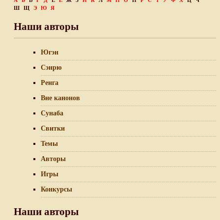
А
Б
В
Г
Д
Е
Ё
Ж
З
И
К
Л
М
Н
О
П
Р
С
Т
У
Ф
Х
Ц
Ч
Ш
Щ
Э
Ю
Я
Наши авторы
Югэн
Сэнрю
Ренга
Вне канонов
Сунаба
Свитки
Темы
Авторы
Игры
Конкурсы
Наши авторы