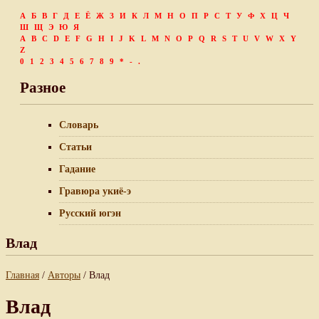
А
Б
В
Г
Д
Е
Ё
Ж
З
И
К
Л
М
Н
О
П
Р
С
Т
У
Ф
Х
Ц
Ч
Ш
Щ
Э
Ю
Я
A
B
C
D
E
F
G
H
I
J
K
L
M
N
O
P
Q
R
S
T
U
V
W
X
Y
Z
0
1
2
3
4
5
6
7
8
9
*
-
.
Разное
Словарь
Статьи
Гадание
Гравюра укиё-э
Русский югэн
Влад
Главная
/
Авторы
/ Влад
Влад