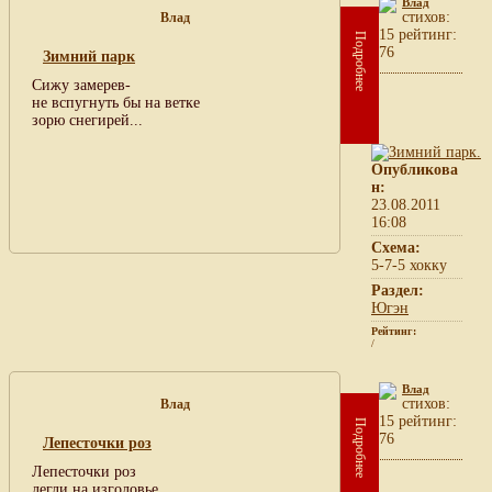
Влад
cтихов:
Влад
15 рейтинг:
Подробнее
76
Зимний парк
Сижу замерев-
не вспугнуть бы на ветке
зорю снегирей...
Опубликова
н:
23.08.2011
16:08
Схема:
5-7-5 хокку
Раздел:
Югэн
Рейтинг:
/
Влад
cтихов:
Влад
15 рейтинг:
Подробнее
76
Лепесточки роз
Лепесточки роз
легли на изголовье