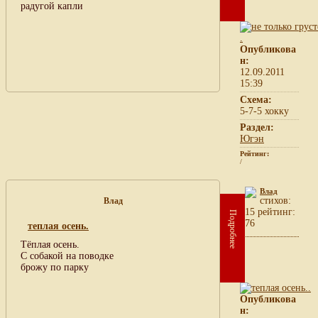
радугой капли
Опубликова
н:
12.09.2011
15:39
Схема:
5-7-5 хокку
Раздел:
Югэн
Рейтинг:
/
Влад
cтихов:
Влад
15 рейтинг:
Подробнее
76
теплая осень.
Тёплая осень.
С собакой на поводке
брожу по парку
Опубликова
н: