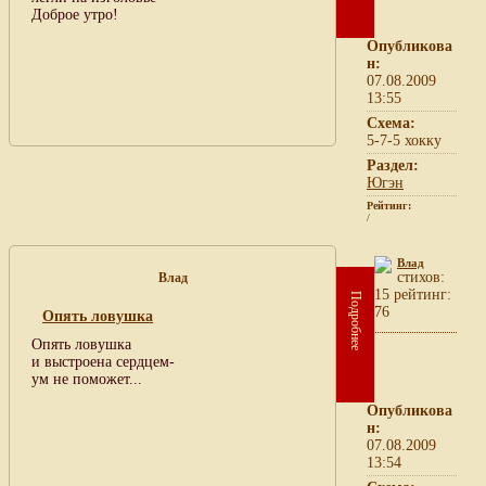
Доброе утро!
Опубликова
н:
07.08.2009
13:55
Схема:
5-7-5 хокку
Раздел:
Югэн
Рейтинг:
/
Влад
cтихов:
Влад
15 рейтинг:
Подробнее
76
Опять ловушка
Опять ловушка
и выстроена сердцем-
ум не поможет...
Опубликова
н:
07.08.2009
13:54