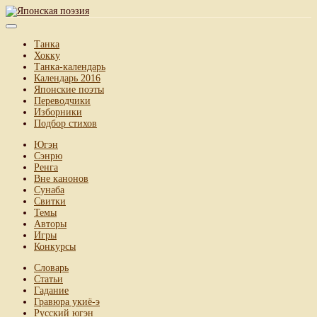
Танка
Хокку
Танка-календарь
Календарь 2016
Японские поэты
Переводчики
Изборники
Подбор стихов
Югэн
Сэнрю
Ренга
Вне канонов
Сунаба
Свитки
Темы
Авторы
Игры
Конкурсы
Словарь
Статьи
Гадание
Гравюра укиё-э
Русский югэн