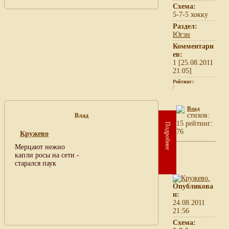
Схема:
5-7-5 хокку
Раздел:
Югэн
Комментари
ев:
1 [25.08.2011
21:05]
Рейтинг:
/
Влад
cтихов:
Влад
15 рейтинг:
Подробнее
76
Кружево
Мерцают нежно
капли росы на сети -
старался паук
Опубликова
н:
24.08.2011
21:56
Схема: