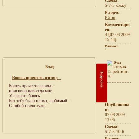
Схема:
5-7-5 хокку
Раздел:
Югэн
Комментари
ев:
4 [07.08.2009
15:44]
Рейтинг:
/
Влад
cтихов:
Влад
15 рейтинг:
Подробнее
76
Боюсь прочесть взгляд –
Боюсь прочесть взгляд –
приговор навсегда мне.
Услышать боюсь:
Без тебя было плохо, любимый –
Опубликова
С тобой стало хуже...
н:
07.08.2009
13:06
Схема:
5-7-5-10-6
Раздел: