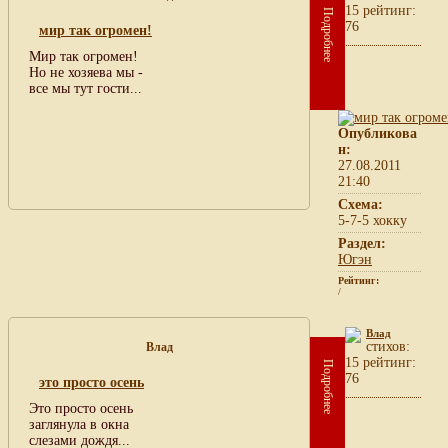
15 рейтинг:
Подробнее
76
мир так огромен!
Мир так огромен!
Но не хозяева мы -
все мы тут гости...
Опубликова
н:
27.08.2011
21:40
Схема:
5-7-5 хокку
Раздел:
Югэн
Рейтинг:
/
Влад
cтихов:
Влад
15 рейтинг:
Подробнее
76
это просто осень
Это просто осень
заглянула в окна
слезами дождя...