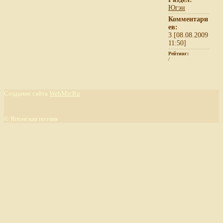
Югэн
Комментари
ев:
3 [08.08.2009
11:50]
Рейтинг:
/
Создание сайта
WebMir.Ru
©
Японская поэзия