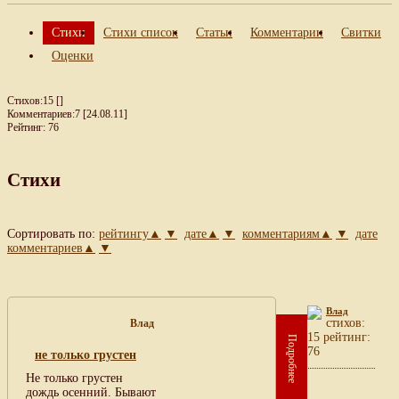
Стихи
Стихи список
Статьи
Комментарии
Свитки
Оценки
Стихов:15 []
Комментариев:7 [24.08.11]
Рейтинг: 76
Стихи
Сортировать по:
рейтингу▲
▼
дате▲
▼
комментариям▲
▼
дате
комментариев▲
▼
Влад
cтихов:
Влад
15 рейтинг:
Подробнее
76
не только грустен
Не только грустен
дождь осенний. Бывают