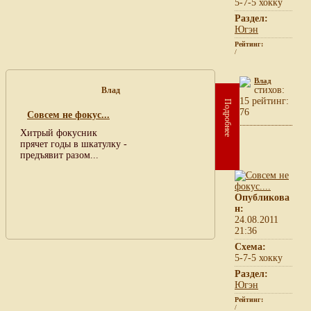
5-7-5 хокку
Раздел:
Югэн
Рейтинг:
/
Влад
cтихов:
Влад
15 рейтинг:
Подробнее
76
Совсем не фокус...
Хитрый фокусник
прячет годы в шкатулку -
предъявит разом...
Опубликова
н:
24.08.2011
21:36
Схема:
5-7-5 хокку
Раздел:
Югэн
Рейтинг:
/