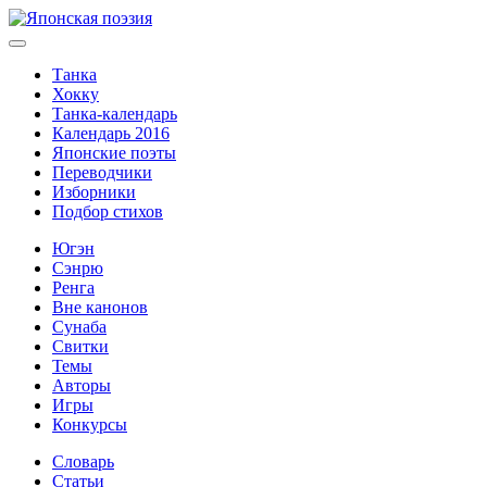
Танка
Хокку
Танка-календарь
Календарь 2016
Японские поэты
Переводчики
Изборники
Подбор стихов
Югэн
Сэнрю
Ренга
Вне канонов
Сунаба
Свитки
Темы
Авторы
Игры
Конкурсы
Словарь
Статьи