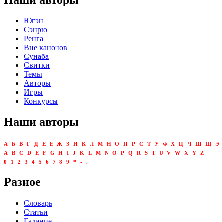
Югэн
Сэнрю
Ренга
Вне канонов
Сунаба
Свитки
Темы
Авторы
Игры
Конкурсы
Наши авторы
А
Б
В
Г
Д
Е
Ё
Ж
З
И
К
Л
М
Н
О
П
Р
С
Т
У
Ф
Х
Ц
Ч
Ш
Щ
Э
A
B
C
D
E
F
G
H
I
J
K
L
M
N
O
P
Q
R
S
T
U
V
W
X
Y
Z
0
1
2
3
4
5
6
7
8
9
*
-
.
Разное
Словарь
Статьи
Гадание