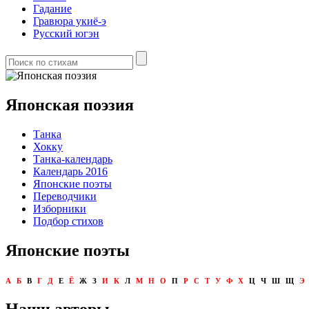
Гадание
Гравюра укиё-э
Русский югэн
Японская поэзия
Танка
Хокку
Танка-календарь
Календарь 2016
Японские поэты
Переводчики
Изборники
Подбор стихов
Японские поэты
А
Б
В
Г
Д
Е
Ё
Ж
З
И
К
Л
М
Н
О
П
Р
С
Т
У
Ф
Х
Ц
Ч
Ш
Щ
Э
Наши авторы