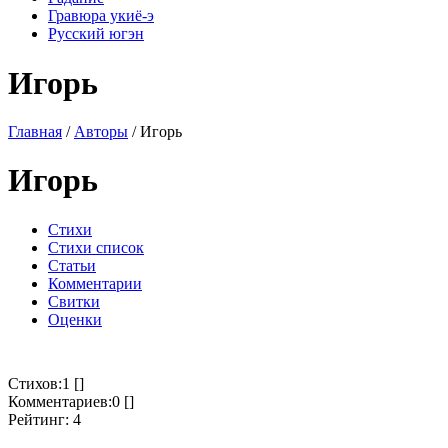
Гравюра укиё-э
Русский югэн
Игорь
Главная
/
Авторы
/ Игорь
Игорь
Стихи
Стихи список
Статьи
Комментарии
Свитки
Оценки
Стихов:1 []
Комментариев:0 []
Рейтинг: 4