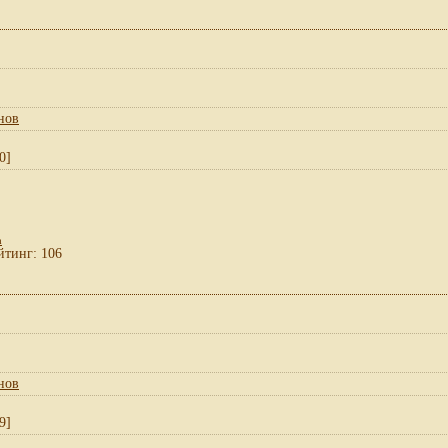
нов
0]
а
йтинг: 106
нов
9]