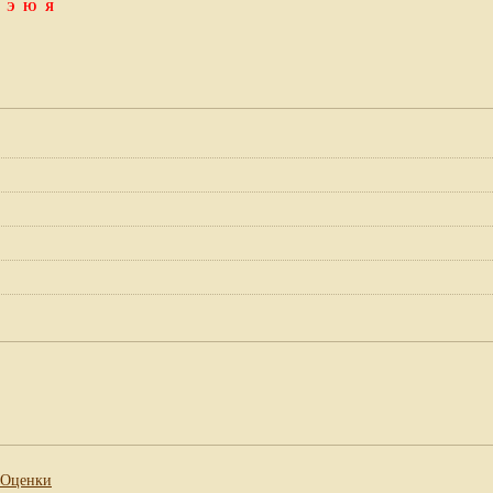
Э
Ю
Я
Оценки