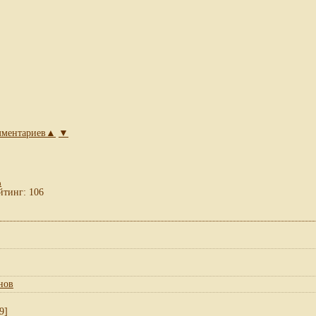
омментариев▲
▼
а
йтинг: 106
нов
9]