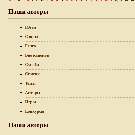
А
Б
В
Г
Д
Е
Ё
Ж
З
И
К
Л
М
Н
О
П
Р
С
Т
У
Ф
Х
Ц
Ч
Ш
Щ
Наши авторы
Югэн
Сэнрю
Ренга
Вне канонов
Сунаба
Свитки
Темы
Авторы
Игры
Конкурсы
Наши авторы