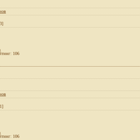
нов
3]
а
йтинг: 106
нов
1]
а
йтинг: 106