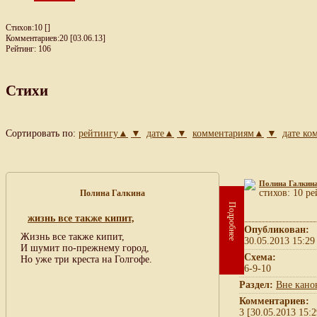
Стихов:10 []
Комментариев:20 [03.06.13]
Рейтинг: 106
Стихи
Сортировать по:
рейтингу▲
▼
дате▲
▼
комментариям▲
▼
дате к
Полина Галкин
cтихов: 10 ре
Полина Галкина
Подробнее
жизнь все также кипит,
Опубликован:
Жизнь все также кипит,
30.05.2013 15:29
И шумит по-прежнему город,
Схема:
Но уже три креста на Голгофе.
6-9-10
Раздел:
Вне кано
Комментариев:
3 [30.05.2013 15:2