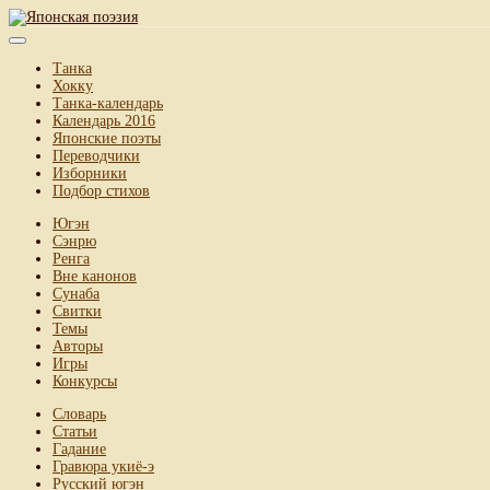
Танка
Хокку
Танка-календарь
Календарь 2016
Японские поэты
Переводчики
Изборники
Подбор стихов
Югэн
Сэнрю
Ренга
Вне канонов
Сунаба
Свитки
Темы
Авторы
Игры
Конкурсы
Словарь
Статьи
Гадание
Гравюра укиё-э
Русский югэн