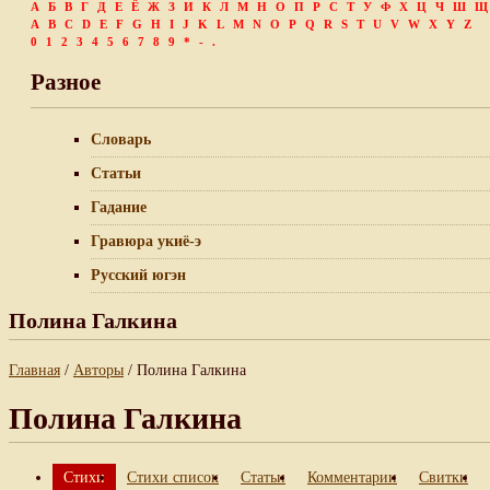
А
Б
В
Г
Д
Е
Ё
Ж
З
И
К
Л
М
Н
О
П
Р
С
Т
У
Ф
Х
Ц
Ч
Ш
Щ
A
B
C
D
E
F
G
H
I
J
K
L
M
N
O
P
Q
R
S
T
U
V
W
X
Y
Z
0
1
2
3
4
5
6
7
8
9
*
-
.
Разное
Словарь
Статьи
Гадание
Гравюра укиё-э
Русский югэн
Полина Галкина
Главная
/
Авторы
/ Полина Галкина
Полина Галкина
Стихи
Стихи список
Статьи
Комментарии
Свитки