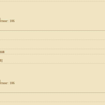
а
йтинг: 106
нов
8]
а
йтинг: 106