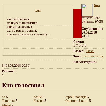
Gera
Gera
cтихов: 3200
как растрепался
рейтинг: 97053
на шубе и на шляпке
снежок лохматый
Опубликован:
ах, не взяла я зонтик
26.02.2018
шагнув отважно в снегопад...
20:22
Схема:
5-7-5-7-8
Раздел:
Югэн
Тема:
Зимние песни
Комментариев:
6 [04.03.2018 20:30]
Рейтинг :
/
Кто голосовал
оо
5
Алим
5
сергей вологда
5
Tama : ra
5
Кокоро
5
Одинокий воин
5
natalla
5