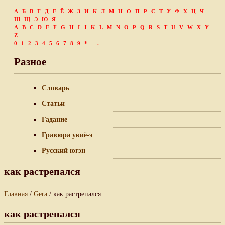
А
Б
В
Г
Д
Е
Ё
Ж
З
И
К
Л
М
Н
О
П
Р
С
Т
У
Ф
Х
Ц
Ч
Ш
Щ
Э
Ю
Я
A
B
C
D
E
F
G
H
I
J
K
L
M
N
O
P
Q
R
S
T
U
V
W
X
Y
Z
0
1
2
3
4
5
6
7
8
9
*
-
.
Разное
Словарь
Статьи
Гадание
Гравюра укиё-э
Русский югэн
как растрепался
Главная
/
Gera
/ как растрепался
как растрепался