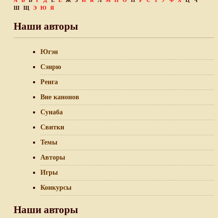
А
Б
В
Г
Д
Е
Ё
Ж
З
И
К
Л
М
Н
О
П
Р
С
Т
У
Ф
Х
Ц
Ч
Ш
Щ
Э
Ю
Я
Наши авторы
Югэн
Сэнрю
Ренга
Вне канонов
Сунаба
Свитки
Темы
Авторы
Игры
Конкурсы
Наши авторы