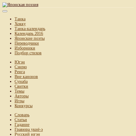
Танка
Хокку
Танка-календарь
Календарь 2016
Японские поэты
Переводчики
Изборники
Подбор стихов
Югэн
Сэнрю
Ренга
Вне канонов
Сунаба
Свитки
Темы
Авторы
Игры
Конкурсы
Словарь
Статьи
Гадание
Гравюра укиё-э
Русский югэн