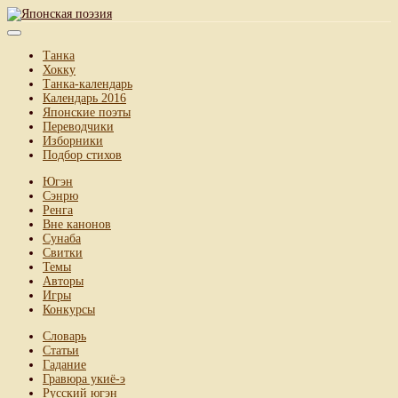
Танка
Хокку
Танка-календарь
Календарь 2016
Японские поэты
Переводчики
Изборники
Подбор стихов
Югэн
Сэнрю
Ренга
Вне канонов
Сунаба
Свитки
Темы
Авторы
Игры
Конкурсы
Словарь
Статьи
Гадание
Гравюра укиё-э
Русский югэн