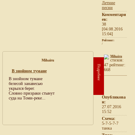
Летние
песни
Комментари
ев:
38
[04.08.2016
15:04]
Рейтинг:
/
Mihairu
cтихов:
Mihairu
47 рейтинг:
Подробнее
668
В знойном тумане
В знойном тумане
белесой занавесью
укрылся берег.
Словно призраки стынут
Опубликова
суда на Томи-реке...
н:
27.07.2016
15:52
Схема:
5-7-5-7-7
танка