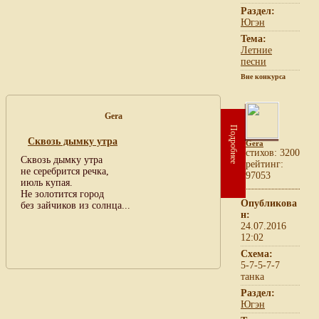
Раздел:
Югэн
Тема:
Летние
песни
Вне конкурса
Gera
Подробнее
Сквозь дымку утра
Gera
cтихов: 3200
Сквозь дымку утра
рейтинг:
не серебрится речка,
97053
июль купая.
Не золотится город
Опубликова
без зайчиков из солнца...
н:
24.07.2016
12:02
Схема:
5-7-5-7-7
танка
Раздел:
Югэн