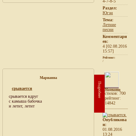
4-7-8-5
Раздел:
Югэн
Тема:
Летние
песни
Комментари
ев:
4 [02.08.2016
15:57]
Рейтинг:
/
Марианна
Подробнее
срывается
Марианна
cтихов: 700
срывается вдруг
рейтинг:
с камыша бабочка
14842
и летит, летит
Опубликова
н:
01.08.2016
13:24