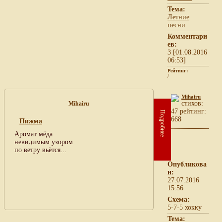
Тема:
Летние
песни
Комментари
ев:
3 [01.08.2016
06:53]
Рейтинг:
/
Mihairu
cтихов:
Mihairu
47 рейтинг:
Подробнее
668
Пижма
Аромат мёда
невидимым узором
по ветру вьётся...
Опубликова
н:
27.07.2016
15:56
Схема:
5-7-5 хокку
Тема: