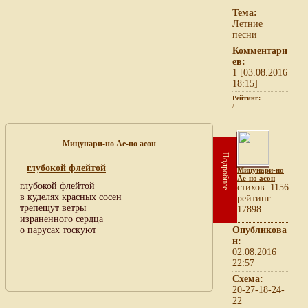
Тема:
Летние
песни
Комментари
ев:
1 [03.08.2016
18:15]
Рейтинг:
/
Мицунари-но Ае-но асон
Подробнее
глубокой флейтой
Мицунари-но
Ае-но асон
глубокой флейтой
cтихов: 1156
в куделях красных сосен
рейтинг:
трепещут ветры
17898
израненного сердца
о парусах тоскуют
Опубликова
н:
02.08.2016
22:57
Схема:
20-27-18-24-
22