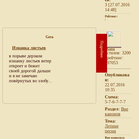
3 [27.07.2016
14:48]
Рейтинг:
/
Gera
Подробнее
Изнанка листьев
Gera
cтихов: 3200
в порыве дерзком
рейтинг:
изнанку листьев ветер
97053
откроет и бежит
своей дорогой дальше
Опубликова
и я не замечаю
н:
повёрнутых во злобу...
22.07.2016
10:35
Схема:
5-7-6-7-7-7
Раздел:
Вне
канонов
Тема:
Летние
песни
Вне конкурса