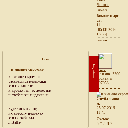
Тема:
Летние
песни
Комментари
ев:
11
[05.08.2016
18:55]
Рейтинг:
/
Gera
Подробнее
в низине скромно
Gera
cтихов: 3200
в низине скромно
рейтинг:
раскрылись незабудки
97053
кто их заметит
и крошечны их лепестки
и стебельки тщедушны...
Опубликова
н:
25.07.2016
Будет искать тот,
11:43
их красоту неяркую,
кто не забывал.
Схема:
/natalla/
5-7-5-8-7