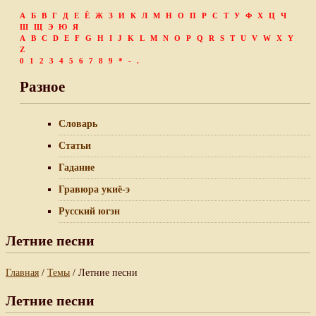
А
Б
В
Г
Д
Е
Ё
Ж
З
И
К
Л
М
Н
О
П
Р
С
Т
У
Ф
Х
Ц
Ч
Ш
Щ
Э
Ю
Я
A
B
C
D
E
F
G
H
I
J
K
L
M
N
O
P
Q
R
S
T
U
V
W
X
Y
Z
0
1
2
3
4
5
6
7
8
9
*
-
.
Разное
Словарь
Статьи
Гадание
Гравюра укиё-э
Русский югэн
Летние песни
Главная
/
Темы
/ Летние песни
Летние песни