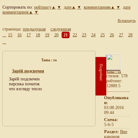
Сортировать по:
рейтингу▲
▼
дате▲
▼
комментариям▲
▼
дате
комментариев▲
▼
Встряхнуть
страницы:
предыдущая
следующая
...
15
16
17
18
19
20
21
22
23
24
25
26
27
28
...
Tama : ra
Подробнее
Зарёй подсвечен
Tama : ra
cтихов: 578
Зарёй подсвечен
рейтинг:
персика початок
12889.5
что взгляду тепло
Опубликова
н:
03.08.2016
09:44
Схема:
5-6-5
Раздел:
Вне
канонов