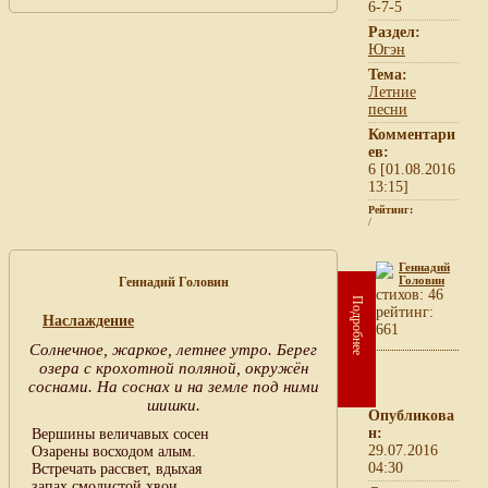
6-7-5
Раздел:
Югэн
Тема:
Летние
песни
Комментари
ев:
6 [01.08.2016
13:15]
Рейтинг:
/
Геннадий
Головин
Геннадий Головин
cтихов: 46
Подробнее
рейтинг:
Наслаждение
661
Солнечное, жаркое, летнее утро. Берег
озера с крохотной поляной, окружён
соснами. На соснах и на земле под ними
шишки.
Опубликова
н:
Вершины величавых сосен
29.07.2016
Озарены восходом алым.
04:30
Встречать рассвет, вдыхая
запах смолистой хвои,