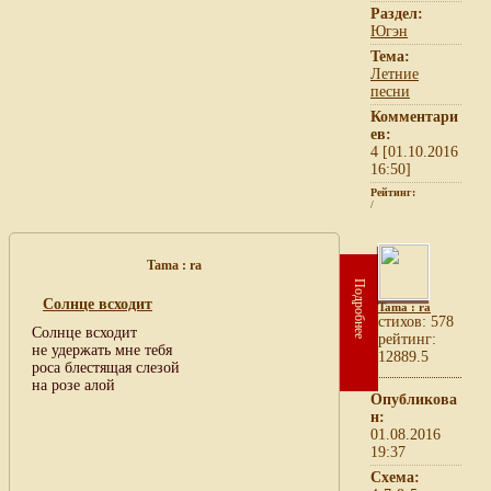
Раздел:
Югэн
Тема:
Летние
песни
Комментари
ев:
4 [01.10.2016
16:50]
Рейтинг:
/
Tama : ra
Подробнее
Солнце всходит
Tama : ra
cтихов: 578
Солнце всходит
рейтинг:
не удержать мне тебя
12889.5
роса блестящая слезой
на розе алой
Опубликова
н:
01.08.2016
19:37
Схема: