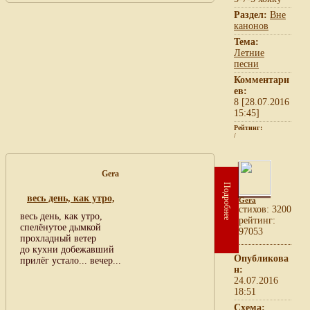
Раздел:
Вне
канонов
Тема:
Летние
песни
Комментари
ев:
8 [28.07.2016
15:45]
Рейтинг:
/
Gera
Подробнее
весь день, как утро,
Gera
cтихов: 3200
весь день, как утро,
рейтинг:
спелёнутое дымкой
97053
прохладный ветер
до кухни добежавший
Опубликова
прилёг устало... вечер...
н:
24.07.2016
18:51
Схема: