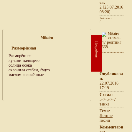
ев:
2 [25.07.2016
08:20]
Рейтинг:
/
Mihairu
cтихов:
Mihairu
47 рейтинг:
Подробнее
668
Разморённая
Разморённая
лучами палящего
солнца осока
склонила стебли, будто
Опубликова
маслом золочённые...
н:
22.07.2016
17:19
Схема:
5-7-5-7-7
танка
Тема:
Летние
песни
Комментари
ев: