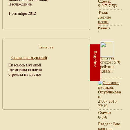
Схема:
Наслаждение.
9-9-7-7-5|3
Тема:
1 сентября 2012
Летние
песни
Рейтинг:
/
Tama : ra
Подробнее
Спасаюсь музыкой
Tama : ra
cтихов: 578
Спасаюсь музыкой
рейтинг:
где истина оголена
12889.5
стрекоза на цветке
Опубликова
н:
27.07.2016
23:19
Схема:
6-8-6
Раздел:
Вне
канонов