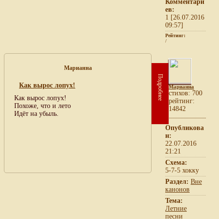
Комментари
ев:
1 [26.07.2016
09:57]
Рейтинг:
/
Марианна
Подробнее
Как вырос лопух!
Марианна
cтихов: 700
Как вырос лопух!
рейтинг:
Похоже, что и лето
14842
Идёт на убыль.
Опубликова
н:
22.07.2016
21:21
Схема:
5-7-5 хокку
Раздел:
Вне
канонов
Тема:
Летние
песни