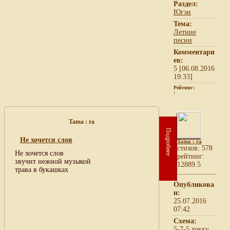
Раздел:
Югэн
Тема:
Летние
песни
Комментари
ев:
5 [06.08.2016
19:33]
Рейтинг:
/
Tama : ra
Подробнее
Не хочется слов
Tama : ra
cтихов: 578
Не хочется слов
рейтинг:
звучит нежной музыкой
12889.5
трава в букашках
Опубликова
н:
25.07.2016
07:42
Схема:
5-7-5 хокку