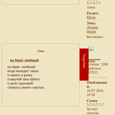
5-7-5-7-7
танка
Раздел:
Югэн
Тема:
Летние
песни
Вне конкурса
Gera
Подробнее
на берег знойный
Gera
cтихов: 3200
на берег знойный
рейтинг:
воды выходит запах
97053
и манит в речку
плакучей ивы шёпот
Опубликова
о доле одинокой
н:
стыжусь своего счастья...
24.07.2016
18:50
Схема:
5-7-5-7-7-7
бусоку-
секитаи