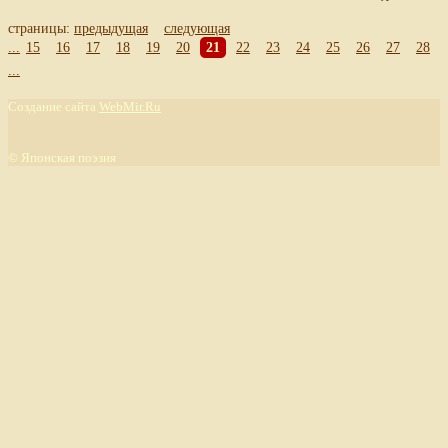
страницы:
предыдущая
следующая
...
15
16
17
18
19
20
21
22
23
24
25
26
27
28
...
Создание сайта
WebMir.Ru
©
Японская поэзия