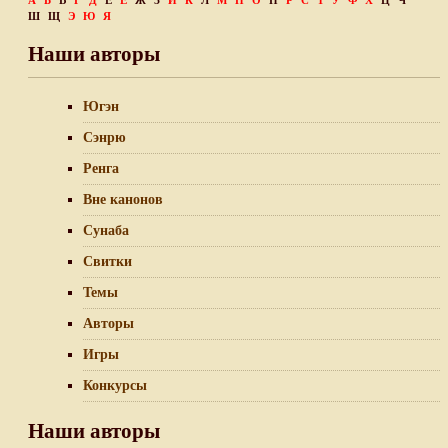
А
Б
В
Г
Д
Е
Ё
Ж
З
И
К
Л
М
Н
О
П
Р
С
Т
У
Ф
Х
Ц
Ч
Ш
Щ
Э
Ю
Я
Наши авторы
Югэн
Сэнрю
Ренга
Вне канонов
Сунаба
Свитки
Темы
Авторы
Игры
Конкурсы
Наши авторы