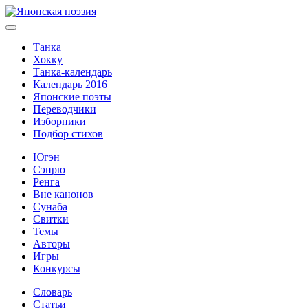
Танка
Хокку
Танка-календарь
Календарь 2016
Японские поэты
Переводчики
Изборники
Подбор стихов
Югэн
Сэнрю
Ренга
Вне канонов
Сунаба
Свитки
Темы
Авторы
Игры
Конкурсы
Словарь
Статьи