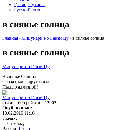
Гравюра укиё-э
Русский югэн
в сиянье солнца
Главная
/
Мицунари-но Ганзи Цу
/ в сиянье солнца
в сиянье солнца
Мицунари-но Ганзи Цу
В сиянье Солнца
Серая пыль вдруг стала
Пылью алмазной!
Мицунари-но Ганзи Цу
cтихов: 605 рейтинг: 12002
Опубликован:
13.02.2010 11:16
Схема:
5-7-5 хокку
Раздел:
Югэн