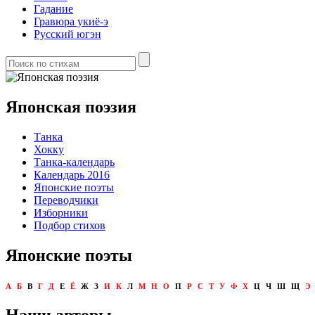
Гадание
Гравюра укиё-э
Русский югэн
Японская поэзия
Танка
Хокку
Танка-календарь
Календарь 2016
Японские поэты
Переводчики
Изборники
Подбор стихов
Японские поэты
А
Б
В
Г
Д
Е
Ё
Ж
З
И
К
Л
М
Н
О
П
Р
С
Т
У
Ф
Х
Ц
Ч
Ш
Щ
Э
Наши авторы