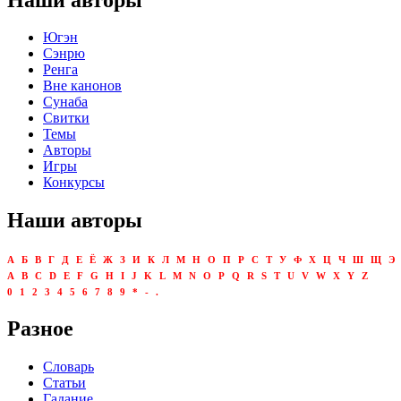
Югэн
Сэнрю
Ренга
Вне канонов
Сунаба
Свитки
Темы
Авторы
Игры
Конкурсы
Наши авторы
А
Б
В
Г
Д
Е
Ё
Ж
З
И
К
Л
М
Н
О
П
Р
С
Т
У
Ф
Х
Ц
Ч
Ш
Щ
Э
A
B
C
D
E
F
G
H
I
J
K
L
M
N
O
P
Q
R
S
T
U
V
W
X
Y
Z
0
1
2
3
4
5
6
7
8
9
*
-
.
Разное
Словарь
Статьи
Гадание