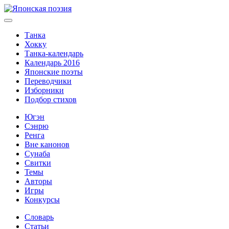
Танка
Хокку
Танка-календарь
Календарь 2016
Японские поэты
Переводчики
Изборники
Подбор стихов
Югэн
Сэнрю
Ренга
Вне канонов
Сунаба
Свитки
Темы
Авторы
Игры
Конкурсы
Словарь
Статьи