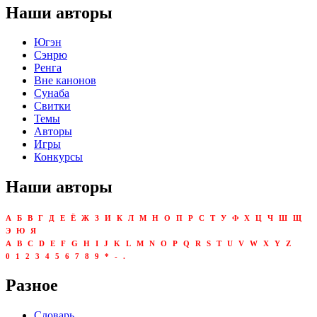
Наши авторы
Югэн
Сэнрю
Ренга
Вне канонов
Сунаба
Свитки
Темы
Авторы
Игры
Конкурсы
Наши авторы
А
Б
В
Г
Д
Е
Ё
Ж
З
И
К
Л
М
Н
О
П
Р
С
Т
У
Ф
Х
Ц
Ч
Ш
Щ
Э
Ю
Я
A
B
C
D
E
F
G
H
I
J
K
L
M
N
O
P
Q
R
S
T
U
V
W
X
Y
Z
0
1
2
3
4
5
6
7
8
9
*
-
.
Разное
Словарь