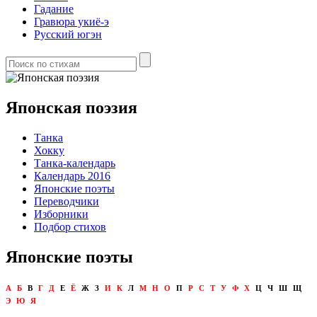
Гадание
Гравюра укиё-э
Русский югэн
Японская поэзия
Танка
Хокку
Танка-календарь
Календарь 2016
Японские поэты
Переводчики
Изборники
Подбор стихов
Японские поэты
А
Б
В
Г
Д
Е
Ё
Ж
З
И
К
Л
М
Н
О
П
Р
С
Т
У
Ф
Х
Ц
Ч
Ш
Щ
Э
Ю
Я