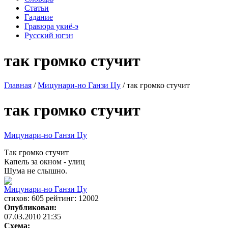
Статьи
Гадание
Гравюра укиё-э
Русский югэн
так громко стучит
Главная
/
Мицунари-но Ганзи Цу
/ так громко стучит
так громко стучит
Мицунари-но Ганзи Цу
Так громко стучит
Капель за окном - улиц
Шума не слышно.
Мицунари-но Ганзи Цу
cтихов: 605 рейтинг: 12002
Опубликован:
07.03.2010 21:35
Схема: