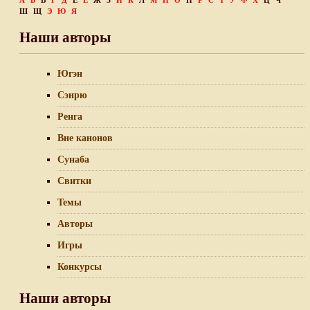
А
Б
В
Г
Д
Е
Ё
Ж
З
И
К
Л
М
Н
О
П
Р
С
Т
У
Ф
Х
Ц
Ч
Ш
Щ
Э
Ю
Я
Наши авторы
Югэн
Сэнрю
Ренга
Вне канонов
Сунаба
Свитки
Темы
Авторы
Игры
Конкурсы
Наши авторы