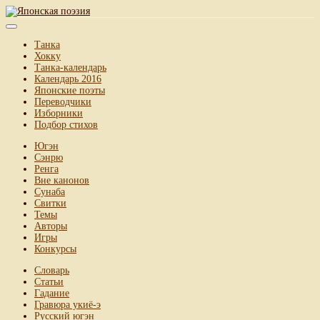
Танка
Хокку
Танка-календарь
Календарь 2016
Японские поэты
Переводчики
Изборники
Подбор стихов
Югэн
Сэнрю
Ренга
Вне канонов
Сунаба
Свитки
Темы
Авторы
Игры
Конкурсы
Словарь
Статьи
Гадание
Гравюра укиё-э
Русский югэн