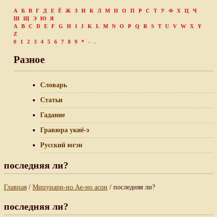
А
Б
В
Г
Д
Е
Ё
Ж
З
И
К
Л
М
Н
О
П
Р
С
Т
У
Ф
Х
Ц
Ч
Ш
Щ
Э
Ю
Я
A
B
C
D
E
F
G
H
I
J
K
L
M
N
O
P
Q
R
S
T
U
V
W
X
Y
Z
0
1
2
3
4
5
6
7
8
9
*
-
.
Разное
Словарь
Статьи
Гадание
Гравюра укиё-э
Русский югэн
последняя ли?
Главная
/
Мицунари-но Ае-но асон
/ последняя ли?
последняя ли?