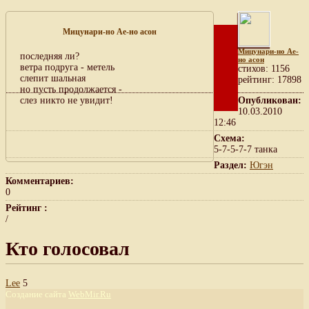
Мицунари-но Ае-но асон
Мицунари-но Ае-
последняя ли?
но асон
ветра подруга - метель
cтихов: 1156
слепит шальная
рейтинг: 17898
но пусть продолжается -
слез никто не увидит!
Опубликован:
10.03.2010
12:46
Схема:
5-7-5-7-7 танка
Раздел:
Югэн
Комментариев:
0
Рейтинг :
/
Кто голосовал
Lee
5
Создание сайта
WebMir.Ru