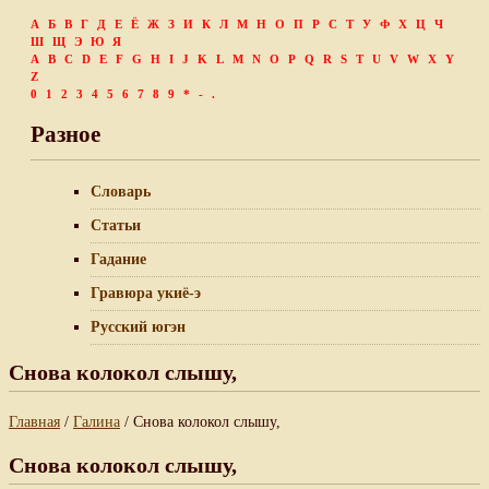
А
Б
В
Г
Д
Е
Ё
Ж
З
И
К
Л
М
Н
О
П
Р
С
Т
У
Ф
Х
Ц
Ч
Ш
Щ
Э
Ю
Я
A
B
C
D
E
F
G
H
I
J
K
L
M
N
O
P
Q
R
S
T
U
V
W
X
Y
Z
0
1
2
3
4
5
6
7
8
9
*
-
.
Разное
Словарь
Статьи
Гадание
Гравюра укиё-э
Русский югэн
Снова колокол слышу,
Главная
/
Галина
/ Снова колокол слышу,
Снова колокол слышу,