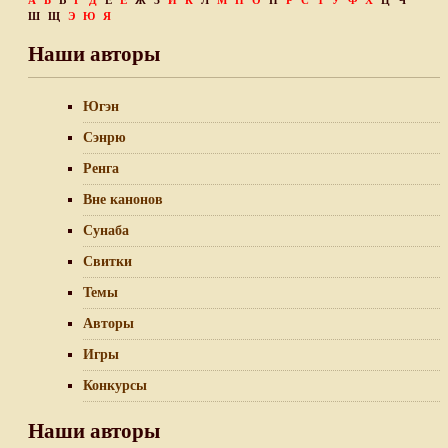
А
Б
В
Г
Д
Е
Ё
Ж
З
И
К
Л
М
Н
О
П
Р
С
Т
У
Ф
Х
Ц
Ч
Ш
Щ
Э
Ю
Я
Наши авторы
Югэн
Сэнрю
Ренга
Вне канонов
Сунаба
Свитки
Темы
Авторы
Игры
Конкурсы
Наши авторы