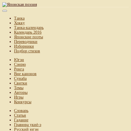
Танка
Хокку
Танка-календарь
Календарь 2016
Японские поэты
Переводчики
Изборники
Подбор стихов
Югэн
Сэнрю
Ренга
Вне канонов
Сунаба
Свитки
Темы
Авторы
Игры
Конкурсы
Словарь
Статьи
Гадание
Гравюра укиё-э
Русский югэн