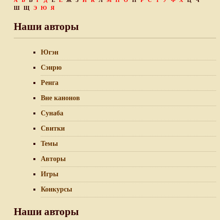
А
Б
В
Г
Д
Е
Ё
Ж
З
И
К
Л
М
Н
О
П
Р
С
Т
У
Ф
Х
Ц
Ч
Ш
Щ
Э
Ю
Я
Наши авторы
Югэн
Сэнрю
Ренга
Вне канонов
Сунаба
Свитки
Темы
Авторы
Игры
Конкурсы
Наши авторы