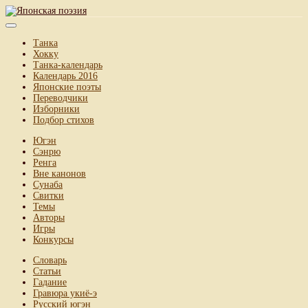
Танка
Хокку
Танка-календарь
Календарь 2016
Японские поэты
Переводчики
Изборники
Подбор стихов
Югэн
Сэнрю
Ренга
Вне канонов
Сунаба
Свитки
Темы
Авторы
Игры
Конкурсы
Словарь
Статьи
Гадание
Гравюра укиё-э
Русский югэн