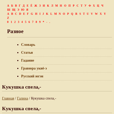
А
Б
В
Г
Д
Е
Ё
Ж
З
И
К
Л
М
Н
О
П
Р
С
Т
У
Ф
Х
Ц
Ч
Ш
Щ
Э
Ю
Я
A
B
C
D
E
F
G
H
I
J
K
L
M
N
O
P
Q
R
S
T
U
V
W
X
Y
Z
0
1
2
3
4
5
6
7
8
9
*
-
.
Разное
Словарь
Статьи
Гадание
Гравюра укиё-э
Русский югэн
Кукушка спела,-
Главная
/
Галина
/ Кукушка спела,-
Кукушка спела,-