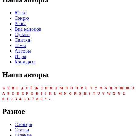
Югэн
Сэнрю
Ренга
Вне канонов
Сунаба
Свитки
Темы
Авторы
Игры
Конкурсы
Наши авторы
А
Б
В
Г
Д
Е
Ё
Ж
З
И
К
Л
М
Н
О
П
Р
С
Т
У
Ф
Х
Ц
Ч
Ш
Щ
Э
A
B
C
D
E
F
G
H
I
J
K
L
M
N
O
P
Q
R
S
T
U
V
W
X
Y
Z
0
1
2
3
4
5
6
7
8
9
*
-
.
Разное
Словарь
Статьи
Гадание