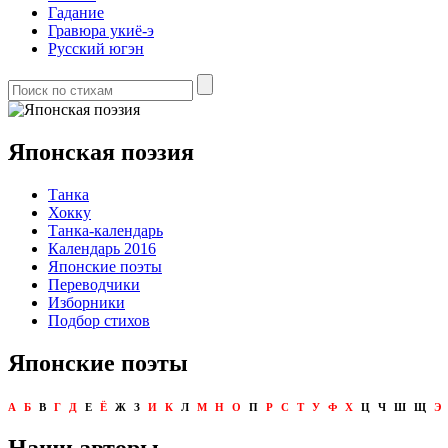
Гадание
Гравюра укиё-э
Русский югэн
Японская поэзия
Танка
Хокку
Танка-календарь
Календарь 2016
Японские поэты
Переводчики
Изборники
Подбор стихов
Японские поэты
А
Б
В
Г
Д
Е
Ё
Ж
З
И
К
Л
М
Н
О
П
Р
С
Т
У
Ф
Х
Ц
Ч
Ш
Щ
Э
Наши авторы