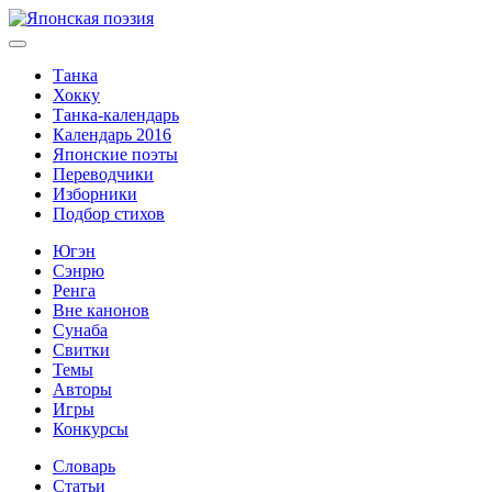
Танка
Хокку
Танка-календарь
Календарь 2016
Японские поэты
Переводчики
Изборники
Подбор стихов
Югэн
Сэнрю
Ренга
Вне канонов
Сунаба
Свитки
Темы
Авторы
Игры
Конкурсы
Словарь
Статьи