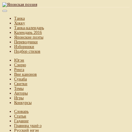
Танка
Хокку
Танка-календарь
Календарь 2016
Японские поэты
Переводчики
Изборники
Подбор стихов
Югэн
Сэнрю
Ренга
Вне канонов
Сунаба
Свитки
Темы
Авторы
Игры
Конкурсы
Словарь
Статьи
Гадание
Гравюра укиё-э
Русский югэн