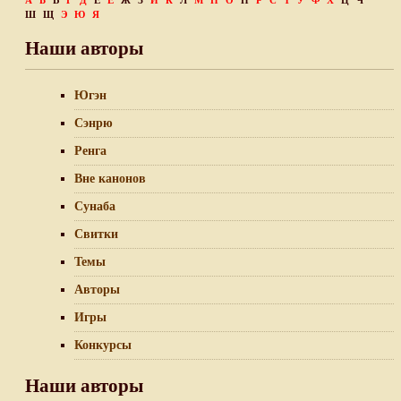
А
Б
В
Г
Д
Е
Ё
Ж
З
И
К
Л
М
Н
О
П
Р
С
Т
У
Ф
Х
Ц
Ч
Ш
Щ
Э
Ю
Я
Наши авторы
Югэн
Сэнрю
Ренга
Вне канонов
Сунаба
Свитки
Темы
Авторы
Игры
Конкурсы
Наши авторы