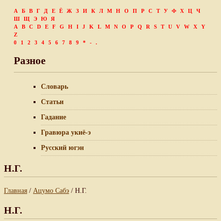
А
Б
В
Г
Д
Е
Ё
Ж
З
И
К
Л
М
Н
О
П
Р
С
Т
У
Ф
Х
Ц
Ч
Ш
Щ
Э
Ю
Я
A
B
C
D
E
F
G
H
I
J
K
L
M
N
O
P
Q
R
S
T
U
V
W
X
Y
Z
0
1
2
3
4
5
6
7
8
9
*
-
.
Разное
Словарь
Статьи
Гадание
Гравюра укиё-э
Русский югэн
Н.Г.
Главная
/
Ацумо Сабэ
/ Н.Г.
Н.Г.