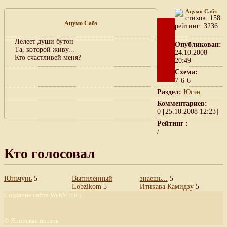
Ацумо Сабэ
cтихов: 158
Ацумо Сабэ
рейтинг: 3236
Лелеет души бутон
Опубликован:
Та, которой живу...
24.10.2008
Кто счастливей меня?
20:49
Схема:
7-6-6
Раздел:
Югэн
Комментариев:
0 [25.10.2008 12:23]
Рейтинг :
/
Кто голосовал
Юньчунь
5
Выпиленный
знаешь...
5
Lobzikom
5
Итикава Камидзу
5
Создание сайта
WebMir.Ru
©
Японская поэзия