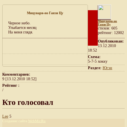
Мицунари-но Ганзи Цу
Мицунари-но
Черное небо.
Ганзи Цу
Улыбается месяц
cтихов: 605
На меня глядя.
рейтинг: 12002
Опубликован:
13.12.2010
18:52
Схема:
5-7-5 хокку
Раздел:
Югэн
Комментариев:
9 [13.12.2010 18:52]
Рейтинг :
/
Кто голосовал
Lee
5
Создание сайта
WebMir.Ru