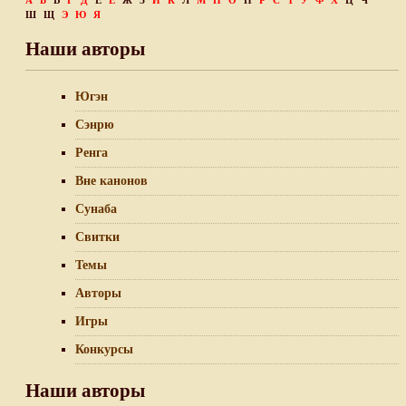
А
Б
В
Г
Д
Е
Ё
Ж
З
И
К
Л
М
Н
О
П
Р
С
Т
У
Ф
Х
Ц
Ч
Ш
Щ
Э
Ю
Я
Наши авторы
Югэн
Сэнрю
Ренга
Вне канонов
Сунаба
Свитки
Темы
Авторы
Игры
Конкурсы
Наши авторы