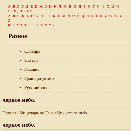
А
Б
В
Г
Д
Е
Ё
Ж
З
И
К
Л
М
Н
О
П
Р
С
Т
У
Ф
Х
Ц
Ч
Ш
Щ
Э
Ю
Я
A
B
C
D
E
F
G
H
I
J
K
L
M
N
O
P
Q
R
S
T
U
V
W
X
Y
Z
0
1
2
3
4
5
6
7
8
9
*
-
.
Разное
Словарь
Статьи
Гадание
Гравюра укиё-э
Русский югэн
черное небо.
Главная
/
Мицунари-но Ганзи Цу
/ черное небо.
черное небо.