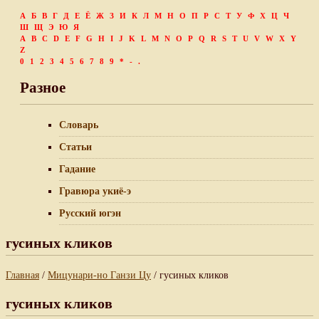
А
Б
В
Г
Д
Е
Ё
Ж
З
И
К
Л
М
Н
О
П
Р
С
Т
У
Ф
Х
Ц
Ч
Ш
Щ
Э
Ю
Я
A
B
C
D
E
F
G
H
I
J
K
L
M
N
O
P
Q
R
S
T
U
V
W
X
Y
Z
0
1
2
3
4
5
6
7
8
9
*
-
.
Разное
Словарь
Статьи
Гадание
Гравюра укиё-э
Русский югэн
гусиных кликов
Главная
/
Мицунари-но Ганзи Цу
/ гусиных кликов
гусиных кликов