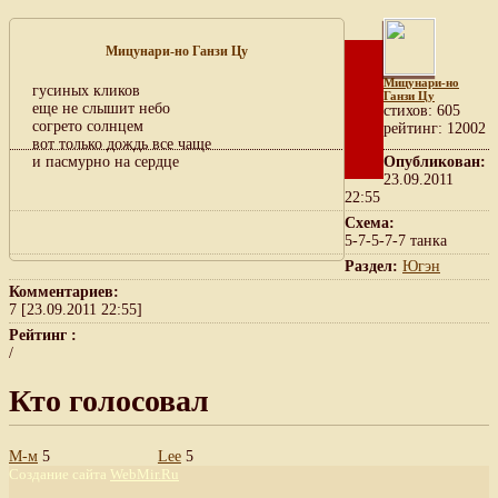
Мицунари-но Ганзи Цу
Мицунари-но
гусиных кликов
Ганзи Цу
еще не слышит небо
cтихов: 605
согрето солнцем
рейтинг: 12002
вот только дождь все чаще
и пасмурно на сердце
Опубликован:
23.09.2011
22:55
Схема:
5-7-5-7-7 танка
Раздел:
Югэн
Комментариев:
7 [23.09.2011 22:55]
Рейтинг :
/
Кто голосовал
М-м
5
Lee
5
Создание сайта
WebMir.Ru