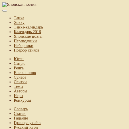
Танка
Хокку
Танка-календарь
Календарь 2016
Японские поэты
Переводчики
Изборники
Подбор стихов
Югэн
Сэнрю
Ренга
Вне канонов
Сунаба
Свитки
Темы
Авторы
Игры
Конкурсы
Словарь
Статьи
Гадание
Гравюра укиё-э
Русский югэн