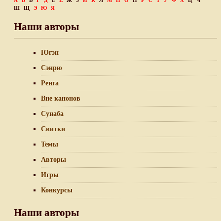
А
Б
В
Г
Д
Е
Ё
Ж
З
И
К
Л
М
Н
О
П
Р
С
Т
У
Ф
Х
Ц
Ч
Ш
Щ
Э
Ю
Я
Наши авторы
Югэн
Сэнрю
Ренга
Вне канонов
Сунаба
Свитки
Темы
Авторы
Игры
Конкурсы
Наши авторы