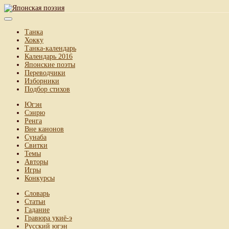
Танка
Хокку
Танка-календарь
Календарь 2016
Японские поэты
Переводчики
Изборники
Подбор стихов
Югэн
Сэнрю
Ренга
Вне канонов
Сунаба
Свитки
Темы
Авторы
Игры
Конкурсы
Словарь
Статьи
Гадание
Гравюра укиё-э
Русский югэн