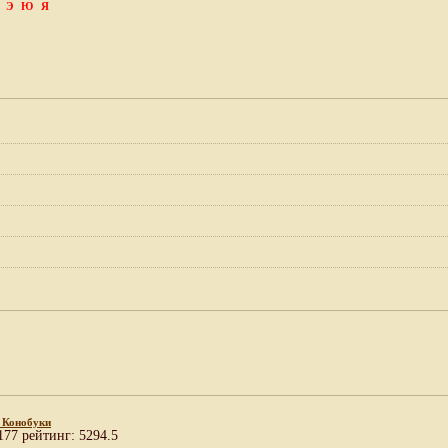
Э
Ю
Я
 Конобуки
177 рейтинг: 5294.5