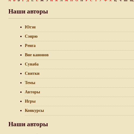
А
Б
В
Г
Д
Е
Ё
Ж
З
И
К
Л
М
Н
О
П
Р
С
Т
У
Ф
Х
Ц
Ч
Ш
Щ
Наши авторы
Югэн
Сэнрю
Ренга
Вне канонов
Сунаба
Свитки
Темы
Авторы
Игры
Конкурсы
Наши авторы