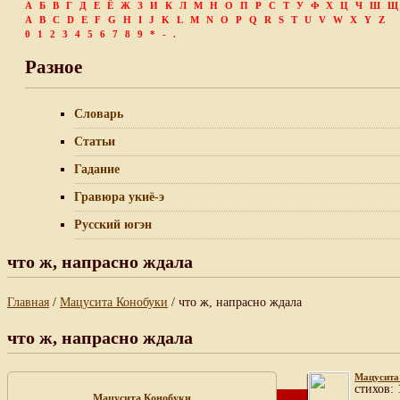
А
Б
В
Г
Д
Е
Ё
Ж
З
И
К
Л
М
Н
О
П
Р
С
Т
У
Ф
Х
Ц
Ч
Ш
Щ
A
B
C
D
E
F
G
H
I
J
K
L
M
N
O
P
Q
R
S
T
U
V
W
X
Y
Z
0
1
2
3
4
5
6
7
8
9
*
-
.
Разное
Словарь
Статьи
Гадание
Гравюра укиё-э
Русский югэн
что ж, напрасно ждала
Главная
/
Мацусита Конобуки
/ что ж, напрасно ждала
что ж, напрасно ждала
Мацусита
cтихов: 
Мацусита Конобуки