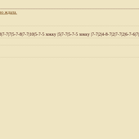
8|7-7|7|5-7-8|7-7|10|5-7-5 хокку |5|7-7|5-7-5 хокку |7-7|2|4-8-7|2|7-7|2|6-7-6|7