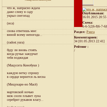
что ж, напрасно ждала
даже сливу в саду
Опубликован:
укрыл снегопад
16.01.2015 20:55
Схема:
(иса)
6-6-5|2|6-8|6-7-6|
снова ответишь мне:
Раздел:
Рэнга
виной всему непогода...
Комментариев:
34 [01.05.2013 22:41]
(radost.yura)
Рейтинг :
буду ли вновь стоять
/
когда ручьи зажурчат
тебя поджидая
(Мацусита Конобуки )
каждую ветку спрошу
в сердце вернется ль весна
(Мицунари-но Масё)
мартовской ночью
меж сосен плывет луна
серебрит рукавов влагу...