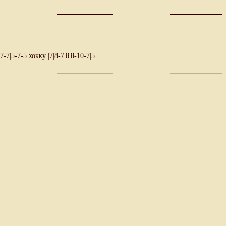
|7-7|5-7-5 хокку |7|8-7|8|8-10-7|5