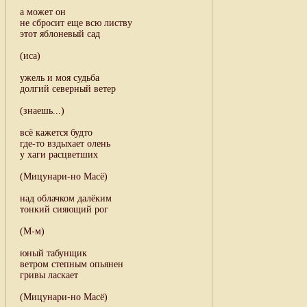
а может он
не сбросит еще всю листву
этот яблоневый сад
(иса)
ужель и моя судьба
долгий северный ветер
(знаешь...)
всё кажется будто
где-то вздыхает олень
у хаги расцветших
(Мицунари-но Масё)
над облачком далёким
тонкий сияющий рог
(М-м)
юный табунщик
ветром степным опьянен
гривы ласкает
(Мицунари-но Масё)