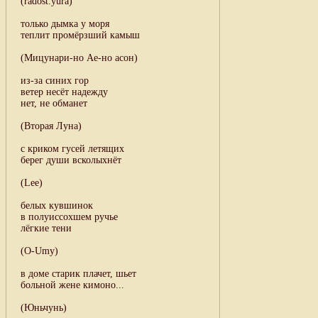
(radost.yura)
только дымка у моря
теплит промёрзший камыш
(Мицунари-но Ае-но асон)
из-за синих гор
ветер несёт надежду
нет, не обманет
(Вторая Луна)
с криком гусей летящих
берег души всколыхнёт
(Lee)
белых кувшинок
в полуиссохшем ручье
лёгкие тени
(O-Umy)
в доме старик плачет, шьет
больной жене кимоно...
(Юньчунь)