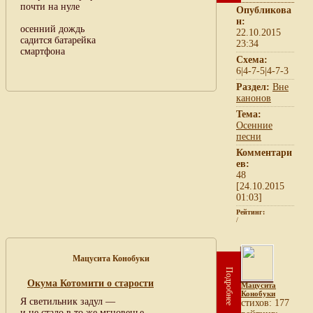
почти на нуле
Опубликова
н:
осенний дождь
22.10.2015
садится батарейка
23:34
смартфона
Схема:
6|4-7-5|4-7-3
Раздел:
Вне
канонов
Тема:
Осенние
песни
Комментари
ев:
48
[24.10.2015
01:03]
Рейтинг:
/
Мацусита Конобуки
Подробнее
Окума Котомити о старости
Мацусита
Конобуки
Я светильник задул —
cтихов: 177
и не стало в то же мгновенье