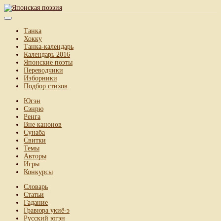
Танка
Хокку
Танка-календарь
Календарь 2016
Японские поэты
Переводчики
Изборники
Подбор стихов
Югэн
Сэнрю
Ренга
Вне канонов
Сунаба
Свитки
Темы
Авторы
Игры
Конкурсы
Словарь
Статьи
Гадание
Гравюра укиё-э
Русский югэн