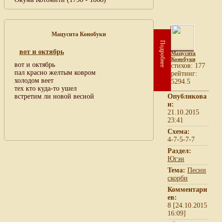
Мацусита Конобуки
Подробнее
вот и октябрь
Мацусита
Конобуки
вот и октябрь
cтихов: 177
пал красно желтым ковром
рейтинг:
холодом веет
5294.5
тех кто куда-то ушел
встретим ли новой весной
Опубликова
н:
21.10.2015
23:41
Схема:
4-7-5-7-7
Раздел:
Югэн
Тема:
Песни
скорби
Комментари
ев:
8 [24.10.2015
16:09]