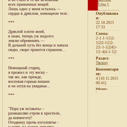
рейтинг:
всех привычных вещей.
5294.5
Лишь одно у меня осталось —
сердце в дряхлом, немощном теле..
Опубликова
н:
***
22.10.2015
17:33
Дряхлой плоти моей,
Схема:
я знаю, теперь уж недолго
2-1-1-1|1|2-
землю обременять —
1|2|2-1|1|2-
В дальний путь без конца и начала
2|1-1-1|2|4|1-
скоро, скоро тронется странник...
1|1-4|4-1-1|2
Раздел:
***
Тясицу
Немощный старец,
Комментари
я прожил и эту весну -
ев:
так же, как прежде,
4 [10.11.2015
воспевая горные вишни
00:41]
и не сетуя на увяданье...
Рейтинг:
/
***
"Пора уж вставать» -
размышляю утром в простели,
да невмоготу!
Отодвину прочь изголовтье -
и опять на ладонь прилягу...