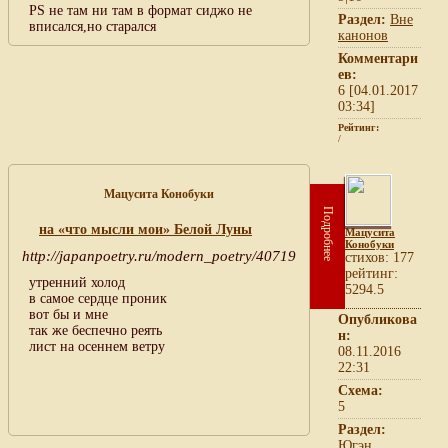
PS не там ни там в формат сиджо не
Раздел:
Вне
вписался,но старался
канонов
Комментари
ев:
6 [04.01.2017
03:34]
Рейтинг:
/
Мацусита Конобуки
Подробнее
на «что мысли мои» Белой Луны
Мацусита
Конобуки
http://japanpoetry.ru/modern_poetry/40719
cтихов: 177
рейтинг:
утренний холод
5294.5
в самое сердце проник
вот бы и мне
Опубликова
так же беспечно реять
н:
лист на осеннем ветру
08.11.2016
22:31
Схема:
5
Раздел:
Югэн