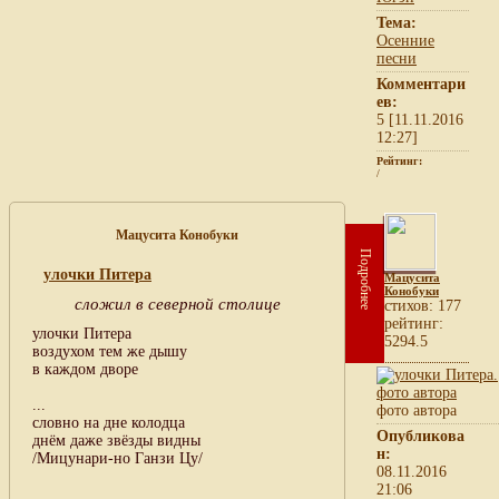
Тема:
Осенние
песни
Комментари
ев:
5 [11.11.2016
12:27]
Рейтинг:
/
Мацусита Конобуки
Подробнее
улочки Питера
Мацусита
Конобуки
сложил в северной столице
cтихов: 177
рейтинг:
улочки Питера
5294.5
воздухом тем же дышу
в каждом дворе
...
фото автора
словно на дне колодца
Опубликова
днём даже звёзды видны
н:
/Мицунари-но Ганзи Цу/
08.11.2016
21:06