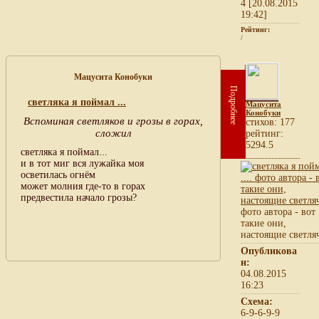
4 [20.08.2015
19:42]
Рейтинг:
/
Мацусита Конобуки
Подробнее
cветляка я поймал ...
Мацусита
Конобуки
Вспоминая светляков и грозы в горах,
cтихов: 177
сложил
рейтинг:
5294.5
cветляка я поймал...
и в тот миг вся лужайка моя
осветилась огнём
может молния где-то в горах
предвестила начало грозы?
фото автора - вот
такие они,
настоящие светля
Опубликова
н:
04.08.2015
16:23
Схема:
6-9-6-9-9