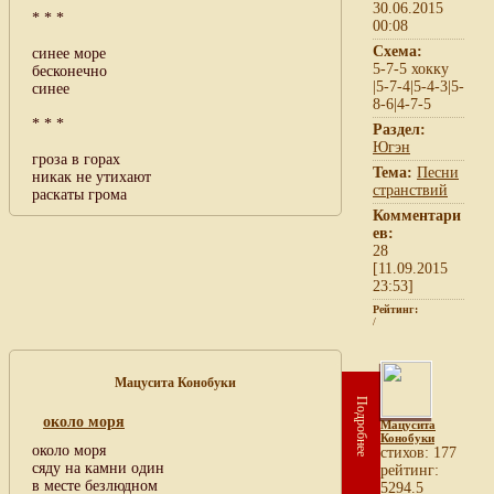
30.06.2015
* * *
00:08
Схема:
синее море
5-7-5 хокку
бесконечно
|5-7-4|5-4-3|5-
синее
8-6|4-7-5
* * *
Раздел:
Югэн
гроза в горах
Тема:
Песни
никак не утихают
странствий
раскаты грома
Комментари
ев:
28
[11.09.2015
23:53]
Рейтинг:
/
Мацусита Конобуки
Подробнее
около моря
Мацусита
Конобуки
около моря
cтихов: 177
сяду на камни один
рейтинг:
в месте безлюдном
5294.5