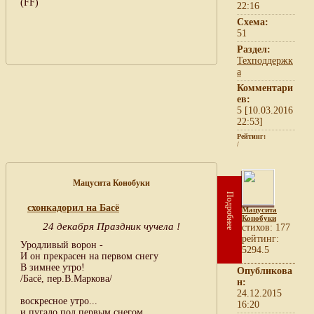
(FF)
22:16
Схема:
51
Раздел:
Техподдержк
а
Комментари
ев:
5 [10.03.2016
22:53]
Рейтинг:
/
Мацусита Конобуки
Подробнее
схонкадорил на Басё
Мацусита
Конобуки
24 декабря Праздник чучела !
cтихов: 177
рейтинг:
Уродливый ворон -
5294.5
И он прекрасен на первом снегу
В зимнее утро!
Опубликова
/Басё, пер.В.Маркова/
н:
24.12.2015
воскресное утро...
16:20
и пугало под первым снегом