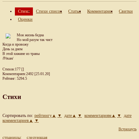
Стихи
Стихи список
Статьи
Комментарии
Свитки
Оценки
Моя жизнь бедна
Но мой разум так чист
Когда я провожу
День за днем
В этой хижине из травы
/Рёкан/
Стихов:177 []
Комментариев:2492 [25.01.20]
Рейтинг: 5294.5
Стихи
Сортировать по:
рейтингу▲
▼
дате▲
▼
комментариям▲
▼
дате
комментариев▲
▼
Встряхнуть
страницы:
следующая