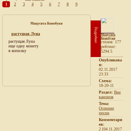
1
2
3
4
5
6
7
8
9
Мацусита Конобуки
Подробнее
растущая Луна
Мацусита
Конобуки
растущая Луна
cтихов: 177
еще одну монету
рейтинг:
в копилку
5294.5
Опубликова
н:
02.11.2017
23:33
Схема:
18-20-11
Раздел:
Вне
канонов
Тема:
Осенние
песни
Комментари
ев:
2 [04.11.2017