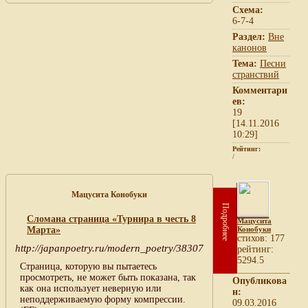
Схема:
6-7-4
Раздел:
Вне
канонов
Тема:
Песни
странствий
Комментари
ев:
19
[14.11.2016
10:29]
Рейтинг:
/
Мацусита Конобуки
Подробнее
Сломана страница «Турнира в честь 8
Мацусита
Марта»
Конобуки
cтихов: 177
http://japanpoetry.ru/modern_poetry/38307
рейтинг:
5294.5
Страница, которую вы пытаетесь
просмотреть, не может быть показана, так
Опубликова
как она использует неверную или
н:
неподдерживаемую форму компрессии.
09.03.2016