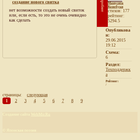
Подробнее
создание нового свитка
Мацусита
Конобуки
нет возможности создать новый свиток
cтихов: 177
или, если есть, то это не очень очевидно
рейтинг:
как сделать
5294.5
Опубликова
н:
29.06.2015
19:12
Схема:
6
Раздел:
Техподдержк
а
Рейтинг:
/
страницы:
следующая
1
2
3
4
5
6
7
8
9
Создание сайта
WebMir.Ru
©
Японская поэзия