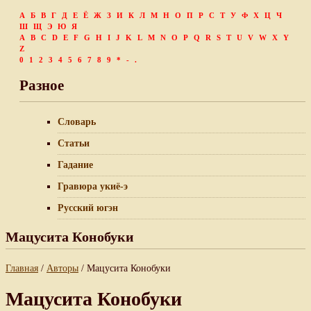
А
Б
В
Г
Д
Е
Ё
Ж
З
И
К
Л
М
Н
О
П
Р
С
Т
У
Ф
Х
Ц
Ч
Ш
Щ
Э
Ю
Я
A
B
C
D
E
F
G
H
I
J
K
L
M
N
O
P
Q
R
S
T
U
V
W
X
Y
Z
0
1
2
3
4
5
6
7
8
9
*
-
.
Разное
Словарь
Статьи
Гадание
Гравюра укиё-э
Русский югэн
Мацусита Конобуки
Главная
/
Авторы
/ Мацусита Конобуки
Мацусита Конобуки