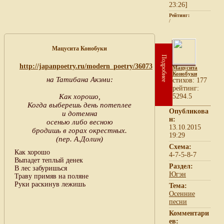
23:26]
Рейтинг:
/
Мацусита Конобуки
Подробнее
http://japanpoetry.ru/modern_poetry/36073
Мацусита
Конобуки
на Татибана Акэми:
cтихов: 177
рейтинг:
Как хорошо,
5294.5
Когда выберешь день потеплее
Опубликова
и дотемна
н:
осенью либо весною
13.10.2015
бродишь в горах окрестных.
19:29
(пер. А.Долин)
Схема:
Как хорошо
4-7-5-8-7
Выпадет теплый денек
Раздел:
В лес забуришься
Югэн
Траву примяв на поляне
Руки раскинув лежишь
Тема:
Осенние
песни
Комментари
ев: