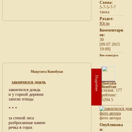
Схема:
5-7-5-7-7
танка
Раздел:
Югэн
Комментари
ев:
30
[09.07.2015
19:09]
Вне конкурса
Мацусита Конобуки
Подробнее
закончился дождь
Мацусита
Конобуки
закончился дождь
cтихов: 177
и у горной деревни
рейтинг:
запели птицы
5294.5
* * *
за стеной леса
фото автора
разбросанные камни
Опубликова
речка в горах
н: