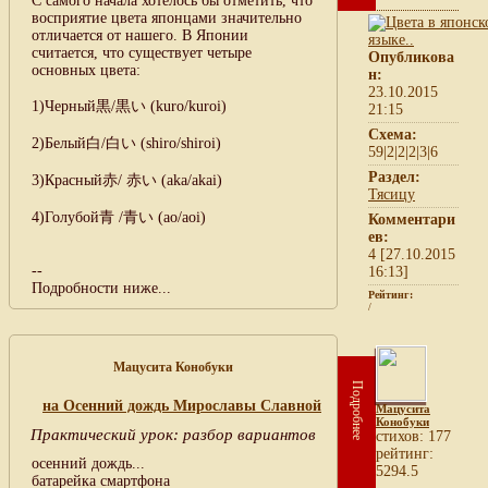
С самого начала хотелось бы отметить, что
восприятие цвета японцами значительно
отличается от нашего. В Японии
считается, что существует четыре
Опубликова
основных цвета:
н:
23.10.2015
1)Черный黒/黒い (kuro/kuroi)
21:15
Схема:
2)Белый白/白い (shiro/shiroi)
59|2|2|2|3|6
Раздел:
3)Красный赤/ 赤い (aka/akai)
Тясицу
4)Голубой青 /青い (ao/aoi)
Комментари
ев:
4 [27.10.2015
--
16:13]
Подробности ниже...
Рейтинг:
/
Мацусита Конобуки
Подробнее
на Осенний дождь Мирославы Славной
Мацусита
Конобуки
Практический урок: разбор вариантов
cтихов: 177
рейтинг:
осенний дождь...
5294.5
батарейка смартфона