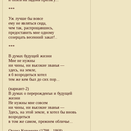
***
Уж лучше бы вовсе
ему не являться сюда,
чем так, распрощавшись,
предоставить мне одному
созерцать весенний закат!..
***
В думах будущей жизни
Мне не нужны
ни чины, ни высокие званья —
здесь, на земле,
я б возродиться хотел
тем же кем был до сих пор...
(вариант-2)
В думах о перерожденъи и будущей
жизни
Не нужны мне совсем
ни чины, ни высокие званья —
Здесь, на этой земле, я хотел бы вновь
возродиться
в том же самом, прежнем обличье...
Окума Котомити (1798 - 1868)