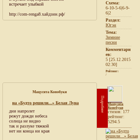
Схема:
встречает улыбкой
6-10-5-6|6-9-
6|2
http://com-renga8.хайдзин.рф/
Раздел:
Югэн
Тема:
Зимние
песни
Комментари
ев:
5 [25.12.2015
02:30]
Рейтинг:
/
Мацусита Конобуки
Подробнее
на «Будто решили...» Белая Луна
Мацусита
Конобуки
дни напролет
cтихов: 177
режут дожди небеса
рейтинг:
солнца не видно
5294.5
так и разлуке тяжкой
нет ни конца ни края