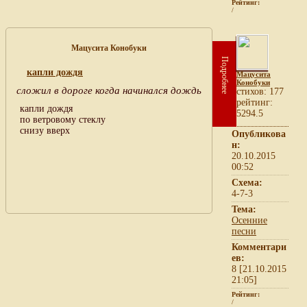
Рейтинг:
/
Мацусита Конобуки
Подробнее
капли дождя
Мацусита
Конобуки
сложил в дороге когда начинался дождь
cтихов: 177
рейтинг:
капли дождя
5294.5
по ветровому стеклу
снизу вверх
Опубликова
н:
20.10.2015
00:52
Схема:
4-7-3
Тема:
Осенние
песни
Комментари
ев:
8 [21.10.2015
21:05]
Рейтинг:
/