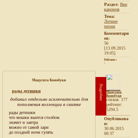
Раздел:
Вне
канонов
Тема:
Летние
песни
Комментари
ев:
56
[13.09.2015
19:05]
Рейтинг:
/
Мацусита Конобуки
Подробнее
рады детишки
Мацусита
Конобуки
добавил отдельно исключительно для
cтихов: 177
пополнения коллекции в свитке
рейтинг:
5294.5
рады детишки
что мошки вьются столбом
Опубликова
значит и завтра
н:
можно от самой зари
30.06.2015
до поздней ночи гулять
00:37