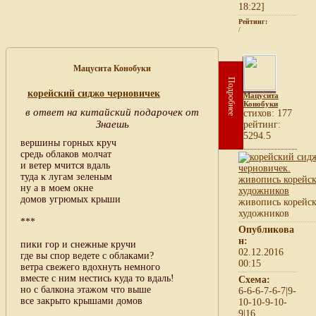
18:22]
Рейтинг:
/
Мацусита Конобуки
Подробнее
корейский сиджо черновичек
Мацусита
Конобуки
в ответ на китайский подарочек от
cтихов: 177
Знаешь
рейтинг:
5294.5
вершины горных круч
средь облаков молчат
и ветер мчится вдаль
туда к лугам зеленым
ну а в моем окне
домов угрюмых крыши
живопись корейс
художников
***
Опубликова
н:
пики гор и снежные кручи
02.12.2016
где вы спор ведете с облаками?
00:15
ветра свежего вдохнуть немного
вместе с ним нестись куда то вдаль!
Схема:
но с балкона этажом что выше
6-6-6-7-6-7|9-
все закрыто крышами домов
10-10-9-10-
9|16