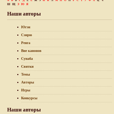
А
Б
В
Г
Д
Е
Ё
Ж
З
И
К
Л
М
Н
О
П
Р
С
Т
У
Ф
Х
Ц
Ч
Ш
Щ
Э
Ю
Я
Наши авторы
Югэн
Сэнрю
Ренга
Вне канонов
Сунаба
Свитки
Темы
Авторы
Игры
Конкурсы
Наши авторы