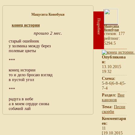
Мацусита Конобуки
Подробнее
конец истории
Мацусита
Конобуки
прошло 2 мес.
cтихов: 177
рейтинг:
старый ошейник
5294.5
у холмика между берез
полевые цветы
Опубликова
***
н:
13.10.2015
конец истории
19:32
то и дело бросаю взгляд
Схема:
в пустой угол
5-8-6|6-8-4|5-
7-4
***
Раздел:
Вне
радуга в небе
канонов
а в моем сердце снова
Тема:
Песни
собачий лай
скорби
Комментари
ев:
11
[19.10.2015