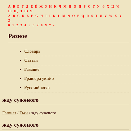
А
Б
В
Г
Д
Е
Ё
Ж
З
И
К
Л
М
Н
О
П
Р
С
Т
У
Ф
Х
Ц
Ч
Ш
Щ
Э
Ю
Я
A
B
C
D
E
F
G
H
I
J
K
L
M
N
O
P
Q
R
S
T
U
V
W
X
Y
Z
0
1
2
3
4
5
6
7
8
9
*
-
.
Разное
Словарь
Статьи
Гадание
Гравюра укиё-э
Русский югэн
жду суженого
Главная
/
Тьян
/ жду суженого
жду суженого