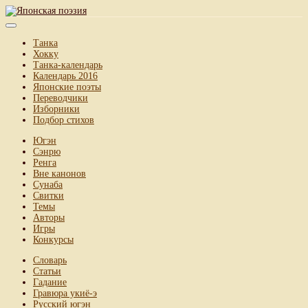
Танка
Хокку
Танка-календарь
Календарь 2016
Японские поэты
Переводчики
Изборники
Подбор стихов
Югэн
Сэнрю
Ренга
Вне канонов
Сунаба
Свитки
Темы
Авторы
Игры
Конкурсы
Словарь
Статьи
Гадание
Гравюра укиё-э
Русский югэн