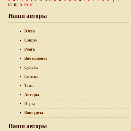
А
Б
В
Г
Д
Е
Ё
Ж
З
И
К
Л
М
Н
О
П
Р
С
Т
У
Ф
Х
Ц
Ч
Ш
Щ
Э
Ю
Я
Наши авторы
Югэн
Сэнрю
Ренга
Вне канонов
Сунаба
Свитки
Темы
Авторы
Игры
Конкурсы
Наши авторы