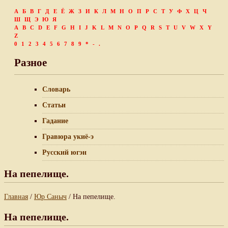
А
Б
В
Г
Д
Е
Ё
Ж
З
И
К
Л
М
Н
О
П
Р
С
Т
У
Ф
Х
Ц
Ч
Ш
Щ
Э
Ю
Я
A
B
C
D
E
F
G
H
I
J
K
L
M
N
O
P
Q
R
S
T
U
V
W
X
Y
Z
0
1
2
3
4
5
6
7
8
9
*
-
.
Разное
Словарь
Статьи
Гадание
Гравюра укиё-э
Русский югэн
На пепелище.
Главная
/
Юр Саныч
/ На пепелище.
На пепелище.