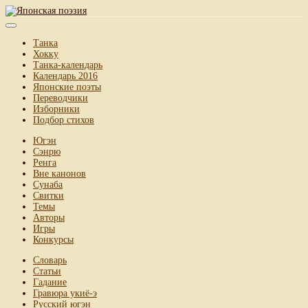
Танка
Хокку
Танка-календарь
Календарь 2016
Японские поэты
Переводчики
Изборники
Подбор стихов
Югэн
Сэнрю
Ренга
Вне канонов
Сунаба
Свитки
Темы
Авторы
Игры
Конкурсы
Словарь
Статьи
Гадание
Гравюра укиё-э
Русский югэн