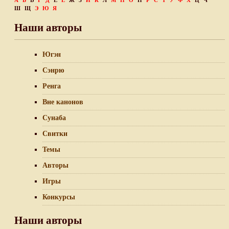
А
Б
В
Г
Д
Е
Ё
Ж
З
И
К
Л
М
Н
О
П
Р
С
Т
У
Ф
Х
Ц
Ч
Ш
Щ
Э
Ю
Я
Наши авторы
Югэн
Сэнрю
Ренга
Вне канонов
Сунаба
Свитки
Темы
Авторы
Игры
Конкурсы
Наши авторы