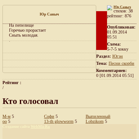
Юр Саныч
cтихов: 38
Юр Саныч
рейтинг: 876
На пепелище
Опубликован:
Горечью прорастает
01.09.2014
Сныть молодая.
05:51
.
Схема:
5-7-5 хокку
Раздел:
Югэн
Тема:
Песни скорби
Комментариев:
0 [01.09.2014 05:51]
Рейтинг :
/
Кто голосовал
М-м
5
Софи
5
Выпиленный
oo
5
13-th glowworm
5
Lobzikom
5
Создание сайта
WebMir.Ru