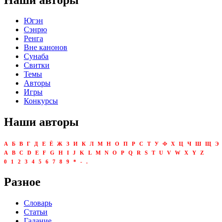
Югэн
Сэнрю
Ренга
Вне канонов
Сунаба
Свитки
Темы
Авторы
Игры
Конкурсы
Наши авторы
А
Б
В
Г
Д
Е
Ё
Ж
З
И
К
Л
М
Н
О
П
Р
С
Т
У
Ф
Х
Ц
Ч
Ш
Щ
Э
A
B
C
D
E
F
G
H
I
J
K
L
M
N
O
P
Q
R
S
T
U
V
W
X
Y
Z
0
1
2
3
4
5
6
7
8
9
*
-
.
Разное
Словарь
Статьи
Гадание