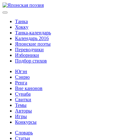
Танка
Хокку
Танка-календарь
Календарь 2016
Японские поэты
Переводчики
Изборники
Подбор стихов
Югэн
Сэнрю
Ренга
Вне канонов
Сунаба
Свитки
Темы
Авторы
Игры
Конкурсы
Словарь
Статьи