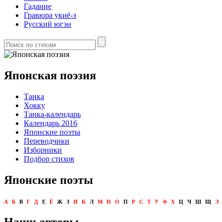
Гадание
Гравюра укиё-э
Русский югэн
Японская поэзия
Танка
Хокку
Танка-календарь
Календарь 2016
Японские поэты
Переводчики
Изборники
Подбор стихов
Японские поэты
А
Б
В
Г
Д
Е
Ё
Ж
З
И
К
Л
М
Н
О
П
Р
С
Т
У
Ф
Х
Ц
Ч
Ш
Щ
Э
Наши авторы