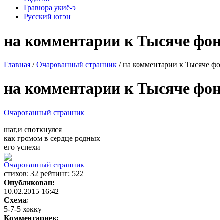
Гравюра укиё-э
Русский югэн
на комментарии к Тысяче фо
Главная
/
Очарованный странник
/ на комментарии к Тысяче ф
на комментарии к Тысяче фо
Очарованный странник
шаг,и споткнулся
как громом в сердце родных
его успехи
Очарованный странник
cтихов: 32 рейтинг: 522
Опубликован:
10.02.2015 16:42
Схема:
5-7-5 хокку
Комментариев: