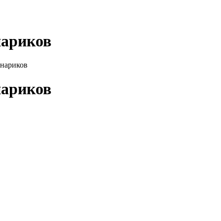
нариков
онариков
нариков