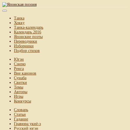
Танка
Хокку
Танка-календарь
Календарь 2016
Японские поэты
Переводчики
Изборники
Подбор стихов
Югэн
Сэнрю
Ренга
Вне канонов
Сунаба
Свитки
Темы
Авторы
Игры
Конкурсы
Словарь
Статьи
Гадание
Гравюра укиё-э
Русский югэн