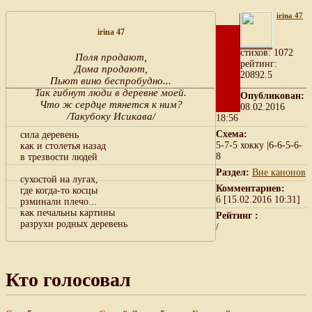
irina 47
irina 47
cтихов: 1072
Поля продают,
рейтинг:
Дома продают,
20892.5
Пьют вино беспробудно...
Так гибнут люди в деревне моей.
Опубликован:
Что ж сердце тянется к ним?
08.02.2016
/Такубоку Исикава/
18:56
Схема:
сила деревень
5-7-5 хокку |6-6-5-6-
как и столетья назад
8
в трезвости людей
Раздел:
Вне канонов
сухостой на лугах,
Комментариев:
где когда-то косцы
6 [15.02.2016 10:31]
рзминали плечо...
как печальны картины
Рейтинг :
разрухи родных деревень
/
Кто голосовал