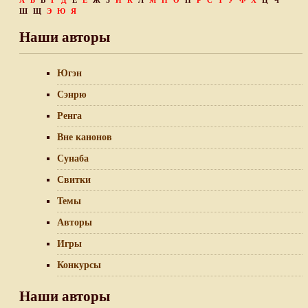
А
Б
В
Г
Д
Е
Ё
Ж
З
И
К
Л
М
Н
О
П
Р
С
Т
У
Ф
Х
Ц
Ч
Ш
Щ
Э
Ю
Я
Наши авторы
Югэн
Сэнрю
Ренга
Вне канонов
Сунаба
Свитки
Темы
Авторы
Игры
Конкурсы
Наши авторы