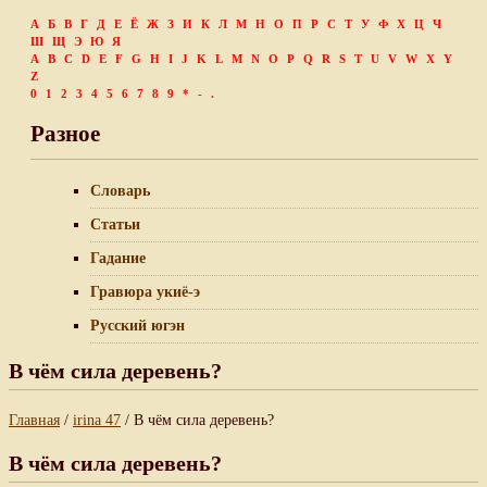
А
Б
В
Г
Д
Е
Ё
Ж
З
И
К
Л
М
Н
О
П
Р
С
Т
У
Ф
Х
Ц
Ч
Ш
Щ
Э
Ю
Я
A
B
C
D
E
F
G
H
I
J
K
L
M
N
O
P
Q
R
S
T
U
V
W
X
Y
Z
0
1
2
3
4
5
6
7
8
9
*
-
.
Разное
Словарь
Статьи
Гадание
Гравюра укиё-э
Русский югэн
В чём сила деревень?
Главная
/
irina 47
/ В чём сила деревень?
В чём сила деревень?