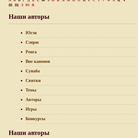
А
Б
В
Г
Д
Е
Ё
Ж
З
И
К
Л
М
Н
О
П
Р
С
Т
У
Ф
Х
Ц
Ч
Ш
Щ
Э
Ю
Я
Наши авторы
Югэн
Сэнрю
Ренга
Вне канонов
Сунаба
Свитки
Темы
Авторы
Игры
Конкурсы
Наши авторы