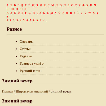
А
Б
В
Г
Д
Е
Ё
Ж
З
И
К
Л
М
Н
О
П
Р
С
Т
У
Ф
Х
Ц
Ч
Ш
Щ
Э
Ю
Я
A
B
C
D
E
F
G
H
I
J
K
L
M
N
O
P
Q
R
S
T
U
V
W
X
Y
Z
0
1
2
3
4
5
6
7
8
9
*
-
.
Разное
Словарь
Статьи
Гадание
Гравюра укиё-э
Русский югэн
Зимний вечер
Главная
/
Ширыкалов Анатолий
/ Зимний вечер
Зимний вечер