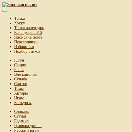
Танка
Хокку
Танка-календарь
Календарь 2016
Японские поэты
Переводчики
Изборники
Подбор стихов
Югэн
Сэнрю
Ренга
Вне канонов
Сунаба
Свитки
Темы
Авторы
Игры
Конкурсы
Словарь
Статьи
Гадание
Гравюра укиё-э
Русский югэн