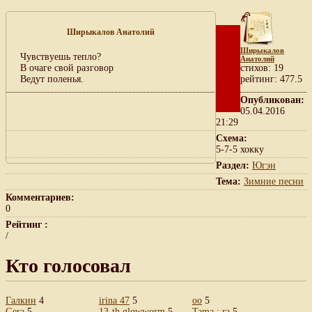
Ширыкалов Анатолий
Ширыкалов
Чувствуешь тепло?
Анатолий
В очаге свой разговор
cтихов: 19
Ведут поленья.
рейтинг: 477.5
Опубликован:
05.04.2016
21:29
Схема:
5-7-5 хокку
Раздел:
Югэн
Тема:
Зимние песни
Комментариев:
0
Рейтинг :
/
Кто голосовал
Галкин
4
irina 47
5
oo
5
Gera
5
13-th glowworm
5
Tama : ra
5