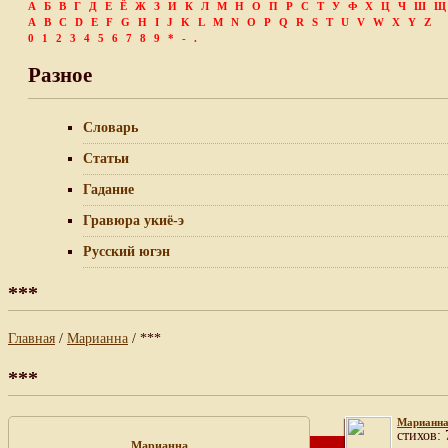
А
Б
В
Г
Д
Е
Ё
Ж
З
И
К
Л
М
Н
О
П
Р
С
Т
У
Ф
Х
Ц
Ч
Ш
Щ
A
B
C
D
E
F
G
H
I
J
K
L
M
N
O
P
Q
R
S
T
U
V
W
X
Y
Z
0
1
2
3
4
5
6
7
8
9
*
-
.
Разное
Словарь
Статьи
Гадание
Гравюра укиё-э
Русский югэн
***
Главная
/
Марианна
/ ***
***
Марианн
cтихов: 
Марианна