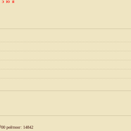
Э
Ю
Я
а
700 рейтинг: 14842