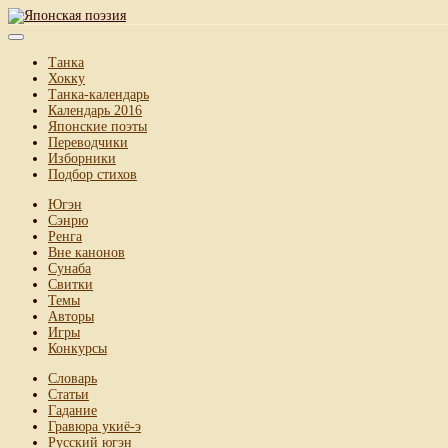
Танка
Хокку
Танка-календарь
Календарь 2016
Японские поэты
Переводчики
Изборники
Подбор стихов
Югэн
Сэнрю
Ренга
Вне канонов
Сунаба
Свитки
Темы
Авторы
Игры
Конкурсы
Словарь
Статьи
Гадание
Гравюра укиё-э
Русский югэн