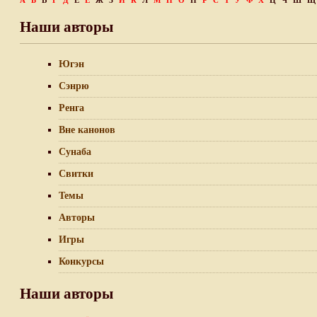
А
Б
В
Г
Д
Е
Ё
Ж
З
И
К
Л
М
Н
О
П
Р
С
Т
У
Ф
Х
Ц
Ч
Ш
Щ
Наши авторы
Югэн
Сэнрю
Ренга
Вне канонов
Сунаба
Свитки
Темы
Авторы
Игры
Конкурсы
Наши авторы