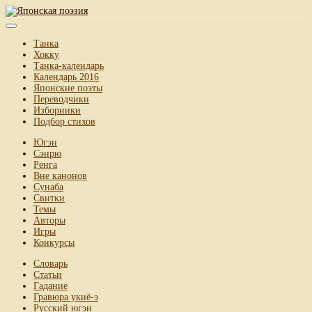
Танка
Хокку
Танка-календарь
Календарь 2016
Японские поэты
Переводчики
Изборники
Подбор стихов
Югэн
Сэнрю
Ренга
Вне канонов
Сунаба
Свитки
Темы
Авторы
Игры
Конкурсы
Словарь
Статьи
Гадание
Гравюра укиё-э
Русский югэн