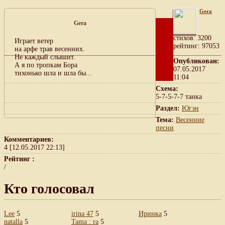
Gera
Gera
cтихов: 3200
Играет ветер
рейтинг: 97053
на арфе трав весенних.
Не каждый слышит.
Опубликован:
А я по тропкам Бора
07.05.2017
тихонько шла и шла бы...
11:04
Схема:
5-7-5-7-7 танка
Раздел:
Югэн
Тема:
Весенние
песни
Комментариев:
4 [12.05.2017 22:13]
Рейтинг :
/
Кто голосовал
Lee
5
irina 47
5
Иринка
5
natalla
5
Tama : ra
5