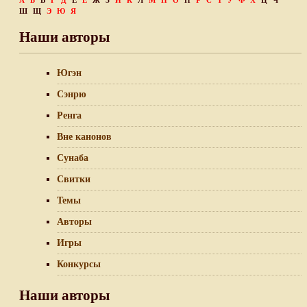
А
Б
В
Г
Д
Е
Ё
Ж
З
И
К
Л
М
Н
О
П
Р
С
Т
У
Ф
Х
Ц
Ч
Ш
Щ
Э
Ю
Я
Наши авторы
Югэн
Сэнрю
Ренга
Вне канонов
Сунаба
Свитки
Темы
Авторы
Игры
Конкурсы
Наши авторы