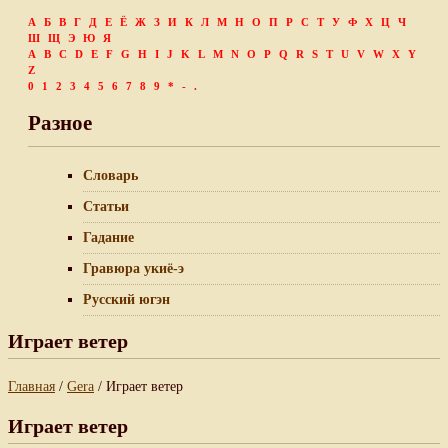
А
Б
В
Г
Д
Е
Ё
Ж
З
И
К
Л
М
Н
О
П
Р
С
Т
У
Ф
Х
Ц
Ч
Ш
Щ
Э
Ю
Я
A
B
C
D
E
F
G
H
I
J
K
L
M
N
O
P
Q
R
S
T
U
V
W
X
Y
Z
0
1
2
3
4
5
6
7
8
9
*
-
.
Разное
Словарь
Статьи
Гадание
Гравюра укиё-э
Русский югэн
Играет ветер
Главная
/
Gera
/ Играет ветер
Играет ветер