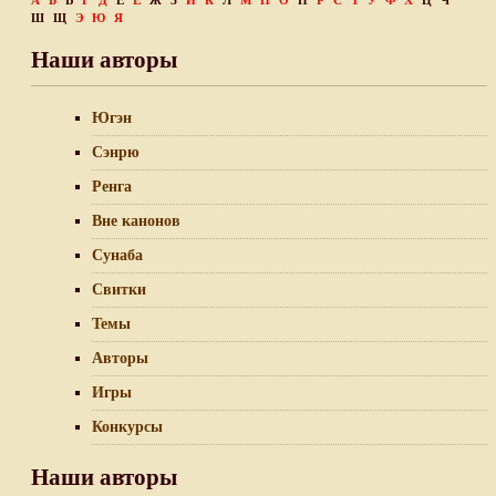
А
Б
В
Г
Д
Е
Ё
Ж
З
И
К
Л
М
Н
О
П
Р
С
Т
У
Ф
Х
Ц
Ч
Ш
Щ
Э
Ю
Я
Наши авторы
Югэн
Сэнрю
Ренга
Вне канонов
Сунаба
Свитки
Темы
Авторы
Игры
Конкурсы
Наши авторы