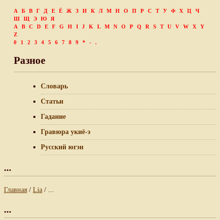
А
Б
В
Г
Д
Е
Ё
Ж
З
И
К
Л
М
Н
О
П
Р
С
Т
У
Ф
Х
Ц
Ч
Ш
Щ
Э
Ю
Я
A
B
C
D
E
F
G
H
I
J
K
L
M
N
O
P
Q
R
S
T
U
V
W
X
Y
Z
0
1
2
3
4
5
6
7
8
9
*
-
.
Разное
Словарь
Статьи
Гадание
Гравюра укиё-э
Русский югэн
...
Главная
/
Lia
/ ...
...