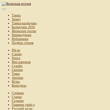
Танка
Хокку
Танка-календарь
Календарь 2016
Японские поэты
Переводчики
Изборники
Подбор стихов
Югэн
Сэнрю
Ренга
Вне канонов
Сунаба
Свитки
Темы
Авторы
Игры
Конкурсы
Словарь
Статьи
Гадание
Гравюра укиё-э
Русский югэн