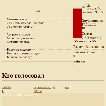
Lia
cтихов: 66
Lia
рейтинг: 936.5
Мамины глаза
Опубликован:
Семь зим без вас...листаю
17.11.2018
Семейный альбом
10:49
Схема:
Согреет в мороз
5-7-5 хокку |5-
Мою душу и плечи
7-5 хокку |7-7-5
Мамина шалька
Раздел:
Вне канонов
Букет из сухостоя
Комментариев:
Цветы в мамином саду
0
Больше не растут
Рейтинг :
/
Кто голосовал
natalla
5
сергей вологда
5
оо
5
L
5
Алим
5
Создание сайта
WebMir.Ru