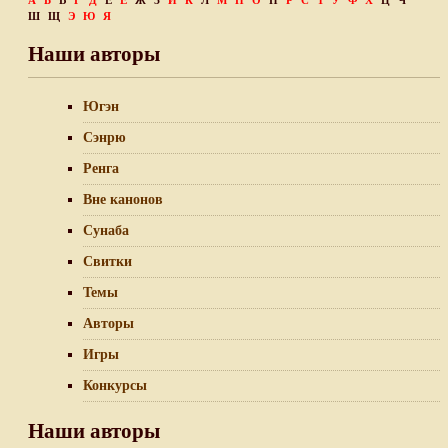
А
Б
В
Г
Д
Е
Ё
Ж
З
И
К
Л
М
Н
О
П
Р
С
Т
У
Ф
Х
Ц
Ч
Ш
Щ
Э
Ю
Я
Наши авторы
Югэн
Сэнрю
Ренга
Вне канонов
Сунаба
Свитки
Темы
Авторы
Игры
Конкурсы
Наши авторы