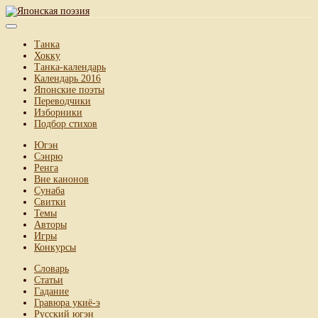
Танка
Хокку
Танка-календарь
Календарь 2016
Японские поэты
Переводчики
Изборники
Подбор стихов
Югэн
Сэнрю
Ренга
Вне канонов
Сунаба
Свитки
Темы
Авторы
Игры
Конкурсы
Словарь
Статьи
Гадание
Гравюра укиё-э
Русский югэн