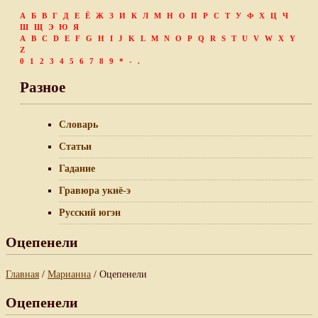
А
Б
В
Г
Д
Е
Ё
Ж
З
И
К
Л
М
Н
О
П
Р
С
Т
У
Ф
Х
Ц
Ч
Ш
Щ
Э
Ю
Я
A
B
C
D
E
F
G
H
I
J
K
L
M
N
O
P
Q
R
S
T
U
V
W
X
Y
Z
0
1
2
3
4
5
6
7
8
9
*
-
.
Разное
Словарь
Статьи
Гадание
Гравюра укиё-э
Русский югэн
Оцепенели
Главная
/
Марианна
/ Оцепенели
Оцепенели