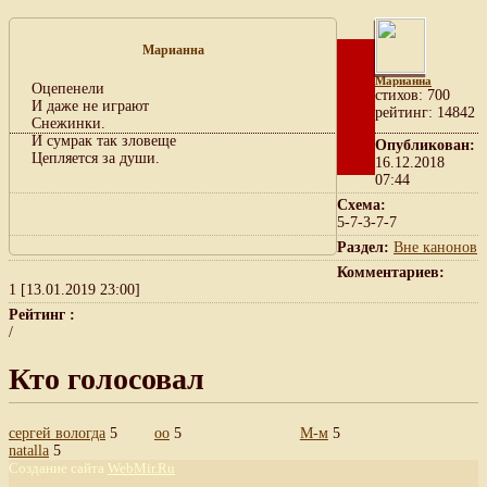
Марианна
Марианна
Оцепенели
cтихов: 700
И даже не играют
рейтинг: 14842
Снежинки.
И сумрак так зловеще
Опубликован:
Цепляется за души.
16.12.2018
07:44
Схема:
5-7-3-7-7
Раздел:
Вне канонов
Комментариев:
1 [13.01.2019 23:00]
Рейтинг :
/
Кто голосовал
сергей вологда
5
оо
5
М-м
5
natalla
5
Создание сайта
WebMir.Ru