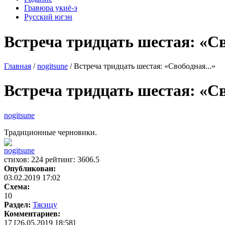
Гравюра укиё-э
Русский югэн
Встреча тридцать шестая: «Св
Главная
/
nogitsune
/ Встреча тридцать шестая: «Свободная...»
Встреча тридцать шестая: «Св
nogitsune
Традиционные черновики.
nogitsune
cтихов: 224 рейтинг: 3606.5
Опубликован:
03.02.2019 17:02
Схема:
10
Раздел:
Тясицу
Комментариев:
17 [26.05.2019 18:58]