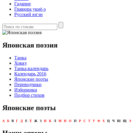
Гадание
Гравюра укиё-э
Русский югэн
Японская поэзия
Танка
Хокку
Танка-календарь
Календарь 2016
Японские поэты
Переводчики
Изборники
Подбор стихов
Японские поэты
А
Б
В
Г
Д
Е
Ё
Ж
З
И
К
Л
М
Н
О
П
Р
С
Т
У
Ф
Х
Ц
Ч
Ш
Щ
Э
Наши авторы