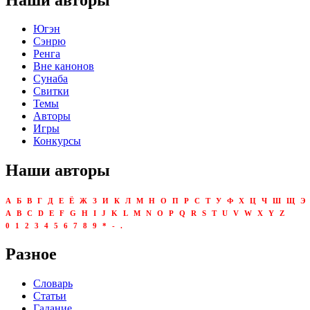
Югэн
Сэнрю
Ренга
Вне канонов
Сунаба
Свитки
Темы
Авторы
Игры
Конкурсы
Наши авторы
А
Б
В
Г
Д
Е
Ё
Ж
З
И
К
Л
М
Н
О
П
Р
С
Т
У
Ф
Х
Ц
Ч
Ш
Щ
Э
A
B
C
D
E
F
G
H
I
J
K
L
M
N
O
P
Q
R
S
T
U
V
W
X
Y
Z
0
1
2
3
4
5
6
7
8
9
*
-
.
Разное
Словарь
Статьи
Гадание