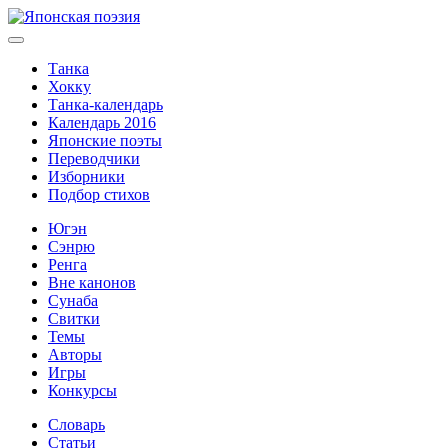
Танка
Хокку
Танка-календарь
Календарь 2016
Японские поэты
Переводчики
Изборники
Подбор стихов
Югэн
Сэнрю
Ренга
Вне канонов
Сунаба
Свитки
Темы
Авторы
Игры
Конкурсы
Словарь
Статьи