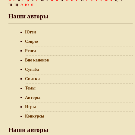
А
Б
В
Г
Д
Е
Ё
Ж
З
И
К
Л
М
Н
О
П
Р
С
Т
У
Ф
Х
Ц
Ч
Ш
Щ
Э
Ю
Я
Наши авторы
Югэн
Сэнрю
Ренга
Вне канонов
Сунаба
Свитки
Темы
Авторы
Игры
Конкурсы
Наши авторы