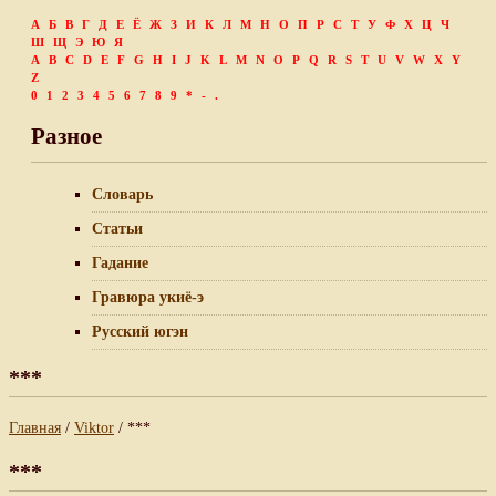
А
Б
В
Г
Д
Е
Ё
Ж
З
И
К
Л
М
Н
О
П
Р
С
Т
У
Ф
Х
Ц
Ч
Ш
Щ
Э
Ю
Я
A
B
C
D
E
F
G
H
I
J
K
L
M
N
O
P
Q
R
S
T
U
V
W
X
Y
Z
0
1
2
3
4
5
6
7
8
9
*
-
.
Разное
Словарь
Статьи
Гадание
Гравюра укиё-э
Русский югэн
***
Главная
/
Viktor
/ ***
***