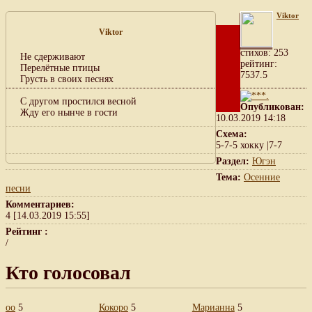
Viktor
Viktor
cтихов: 253
Не сдерживают
рейтинг:
Перелётные птицы
7537.5
Грусть в своих песнях
С другом простился весной
Опубликован:
Жду его нынче в гости
10.03.2019 14:18
Схема:
5-7-5 хокку |7-7
Раздел:
Югэн
Тема:
Осенние
песни
Комментариев:
4 [14.03.2019 15:55]
Рейтинг :
/
Кто голосовал
оо
5
Кокоро
5
Марианна
5