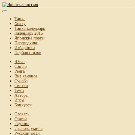
Танка
Хокку
Танка-календарь
Календарь 2016
Японские поэты
Переводчики
Изборники
Подбор стихов
Югэн
Сэнрю
Ренга
Вне канонов
Сунаба
Свитки
Темы
Авторы
Игры
Конкурсы
Словарь
Статьи
Гадание
Гравюра укиё-э
Русский югэн