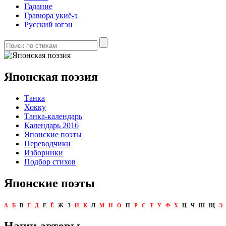
Гадание
Гравюра укиё-э
Русский югэн
Японская поэзия
Танка
Хокку
Танка-календарь
Календарь 2016
Японские поэты
Переводчики
Изборники
Подбор стихов
Японские поэты
А
Б
В
Г
Д
Е
Ё
Ж
З
И
К
Л
М
Н
О
П
Р
С
Т
У
Ф
Х
Ц
Ч
Ш
Щ
Э
Наши авторы