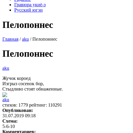
Гравюра укиё-э
Русский югэн
Пелопоннес
Главная
/
aku
/ Пелопоннес
Пелопоннес
aku
Жучок короед
Изгрыз сосенок бор,
Стыдливо стоят обнаженные.
aku
cтихов: 1779 рейтинг: 110291
Опубликован:
31.07.2019 09:18
Схема:
5-6-10
Комментариев: