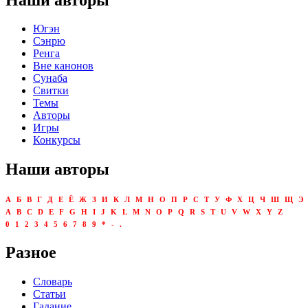
Югэн
Сэнрю
Ренга
Вне канонов
Сунаба
Свитки
Темы
Авторы
Игры
Конкурсы
Наши авторы
А
Б
В
Г
Д
Е
Ё
Ж
З
И
К
Л
М
Н
О
П
Р
С
Т
У
Ф
Х
Ц
Ч
Ш
Щ
Э
A
B
C
D
E
F
G
H
I
J
K
L
M
N
O
P
Q
R
S
T
U
V
W
X
Y
Z
0
1
2
3
4
5
6
7
8
9
*
-
.
Разное
Словарь
Статьи
Гадание