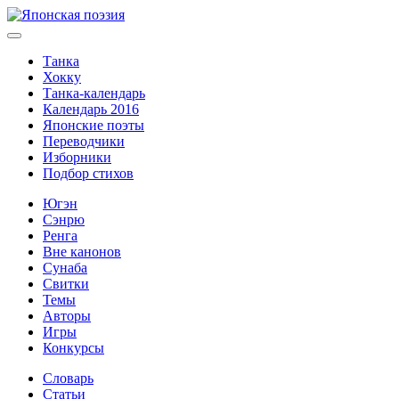
Танка
Хокку
Танка-календарь
Календарь 2016
Японские поэты
Переводчики
Изборники
Подбор стихов
Югэн
Сэнрю
Ренга
Вне канонов
Сунаба
Свитки
Темы
Авторы
Игры
Конкурсы
Словарь
Статьи