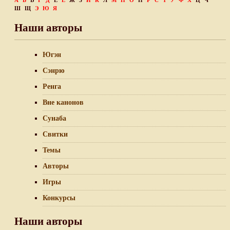
А
Б
В
Г
Д
Е
Ё
Ж
З
И
К
Л
М
Н
О
П
Р
С
Т
У
Ф
Х
Ц
Ч
Ш
Щ
Э
Ю
Я
Наши авторы
Югэн
Сэнрю
Ренга
Вне канонов
Сунаба
Свитки
Темы
Авторы
Игры
Конкурсы
Наши авторы