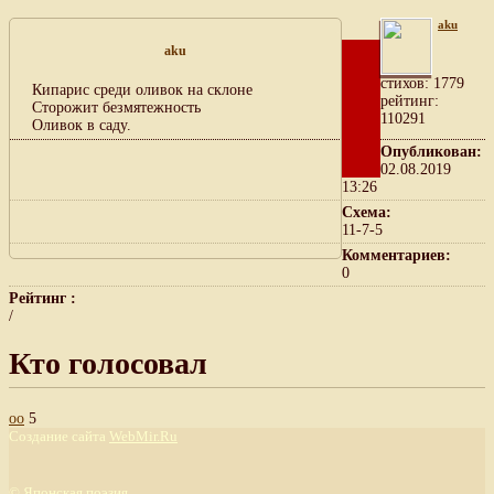
aku
aku
cтихов: 1779
Кипарис среди оливок на склоне
рейтинг:
Сторожит безмятежность
110291
Оливок в саду.
Опубликован:
02.08.2019
13:26
Схема:
11-7-5
Комментариев:
0
Рейтинг :
/
Кто голосовал
оо
5
Создание сайта
WebMir.Ru
©
Японская поэзия