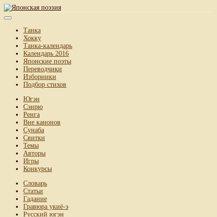
Танка
Хокку
Танка-календарь
Календарь 2016
Японские поэты
Переводчики
Изборники
Подбор стихов
Югэн
Сэнрю
Ренга
Вне канонов
Сунаба
Свитки
Темы
Авторы
Игры
Конкурсы
Словарь
Статьи
Гадание
Гравюра укиё-э
Русский югэн