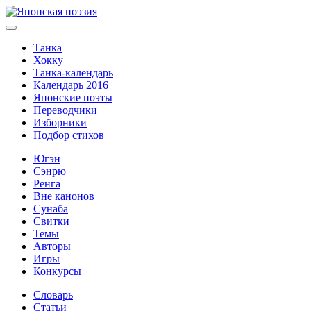
Танка
Хокку
Танка-календарь
Календарь 2016
Японские поэты
Переводчики
Изборники
Подбор стихов
Югэн
Сэнрю
Ренга
Вне канонов
Сунаба
Свитки
Темы
Авторы
Игры
Конкурсы
Словарь
Статьи