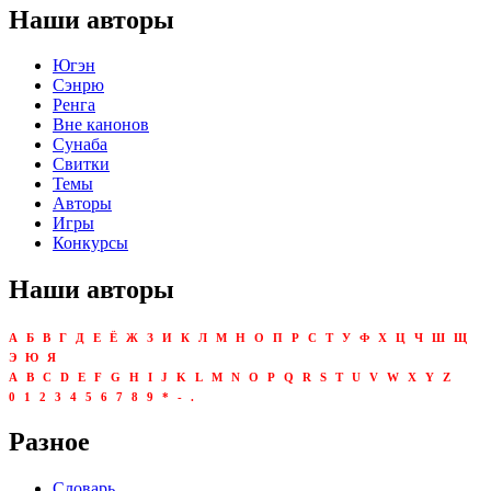
Наши авторы
Югэн
Сэнрю
Ренга
Вне канонов
Сунаба
Свитки
Темы
Авторы
Игры
Конкурсы
Наши авторы
А
Б
В
Г
Д
Е
Ё
Ж
З
И
К
Л
М
Н
О
П
Р
С
Т
У
Ф
Х
Ц
Ч
Ш
Щ
Э
Ю
Я
A
B
C
D
E
F
G
H
I
J
K
L
M
N
O
P
Q
R
S
T
U
V
W
X
Y
Z
0
1
2
3
4
5
6
7
8
9
*
-
.
Разное
Словарь