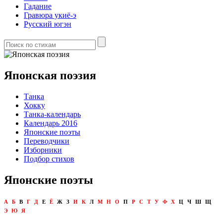
Гадание
Гравюра укиё-э
Русский югэн
Японская поэзия
Танка
Хокку
Танка-календарь
Календарь 2016
Японские поэты
Переводчики
Изборники
Подбор стихов
Японские поэты
А
Б
В
Г
Д
Е
Ё
Ж
З
И
К
Л
М
Н
О
П
Р
С
Т
У
Ф
Х
Ц
Ч
Ш
Щ
Э
Ю
Я