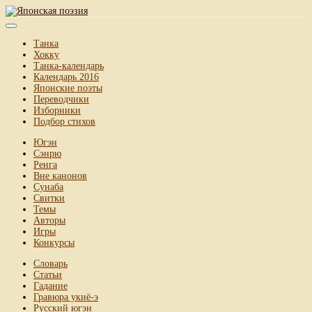
Танка
Хокку
Танка-календарь
Календарь 2016
Японские поэты
Переводчики
Изборники
Подбор стихов
Югэн
Сэнрю
Ренга
Вне канонов
Сунаба
Свитки
Темы
Авторы
Игры
Конкурсы
Словарь
Статьи
Гадание
Гравюра укиё-э
Русский югэн