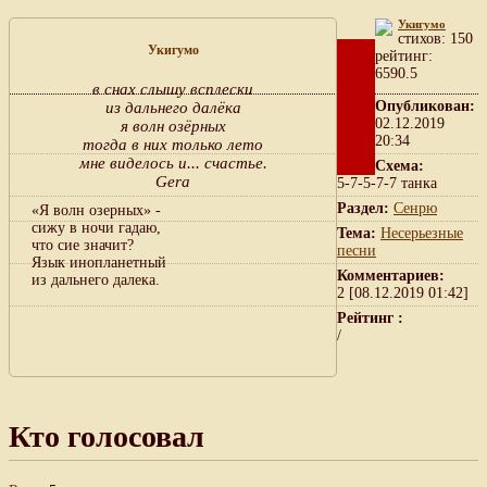
Укигумо
cтихов: 150
Укигумо
рейтинг:
6590.5
в снах слышу всплески
Опубликован:
из дальнего далёка
02.12.2019
я волн озёрных
20:34
тогда в них только лето
мне виделось и... счастье.
Схема:
Gera
5-7-5-7-7 танка
Раздел:
Сенрю
«Я волн озерных» -
сижу в ночи гадаю,
Тема:
Несерьезные
что сие значит?
песни
Язык инопланетный
Комментариев:
из дальнего далека.
2 [08.12.2019 01:42]
Рейтинг :
/
Кто голосовал