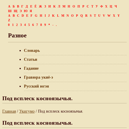
А
Б
В
Г
Д
Е
Ё
Ж
З
И
К
Л
М
Н
О
П
Р
С
Т
У
Ф
Х
Ц
Ч
Ш
Щ
Э
Ю
Я
A
B
C
D
E
F
G
H
I
J
K
L
M
N
O
P
Q
R
S
T
U
V
W
X
Y
Z
0
1
2
3
4
5
6
7
8
9
*
-
.
Разное
Словарь
Статьи
Гадание
Гравюра укиё-э
Русский югэн
Под всплеск косноязычья.
Главная
/
Укигумо
/ Под всплеск косноязычья.
Под всплеск косноязычья.