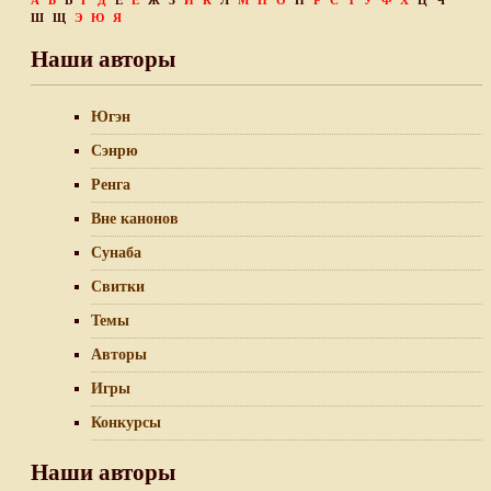
А
Б
В
Г
Д
Е
Ё
Ж
З
И
К
Л
М
Н
О
П
Р
С
Т
У
Ф
Х
Ц
Ч
Ш
Щ
Э
Ю
Я
Наши авторы
Югэн
Сэнрю
Ренга
Вне канонов
Сунаба
Свитки
Темы
Авторы
Игры
Конкурсы
Наши авторы