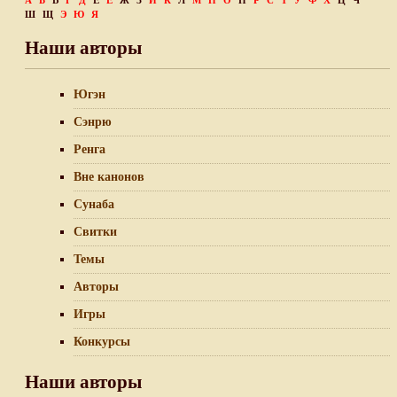
А
Б
В
Г
Д
Е
Ё
Ж
З
И
К
Л
М
Н
О
П
Р
С
Т
У
Ф
Х
Ц
Ч
Ш
Щ
Э
Ю
Я
Наши авторы
Югэн
Сэнрю
Ренга
Вне канонов
Сунаба
Свитки
Темы
Авторы
Игры
Конкурсы
Наши авторы