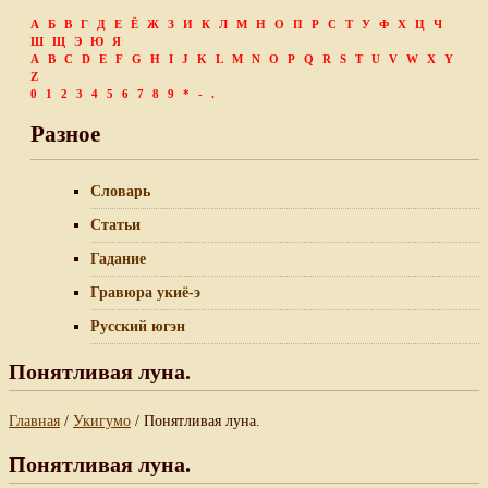
А
Б
В
Г
Д
Е
Ё
Ж
З
И
К
Л
М
Н
О
П
Р
С
Т
У
Ф
Х
Ц
Ч
Ш
Щ
Э
Ю
Я
A
B
C
D
E
F
G
H
I
J
K
L
M
N
O
P
Q
R
S
T
U
V
W
X
Y
Z
0
1
2
3
4
5
6
7
8
9
*
-
.
Разное
Словарь
Статьи
Гадание
Гравюра укиё-э
Русский югэн
Понятливая луна.
Главная
/
Укигумо
/ Понятливая луна.
Понятливая луна.