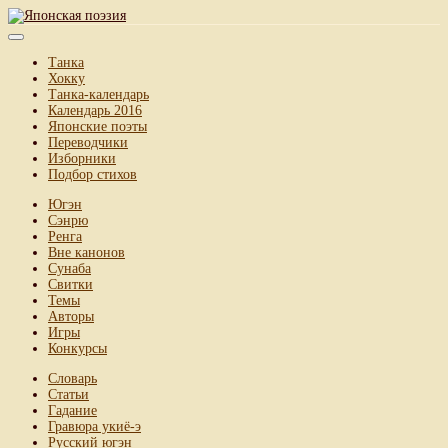
Танка
Хокку
Танка-календарь
Календарь 2016
Японские поэты
Переводчики
Изборники
Подбор стихов
Югэн
Сэнрю
Ренга
Вне канонов
Сунаба
Свитки
Темы
Авторы
Игры
Конкурсы
Словарь
Статьи
Гадание
Гравюра укиё-э
Русский югэн