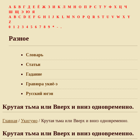
А
Б
В
Г
Д
Е
Ё
Ж
З
И
К
Л
М
Н
О
П
Р
С
Т
У
Ф
Х
Ц
Ч
Ш
Щ
Э
Ю
Я
A
B
C
D
E
F
G
H
I
J
K
L
M
N
O
P
Q
R
S
T
U
V
W
X
Y
Z
0
1
2
3
4
5
6
7
8
9
*
-
.
Разное
Словарь
Статьи
Гадание
Гравюра укиё-э
Русский югэн
Крутая тьма или Вверх и вниз одновременно.
Главная
/
Укигумо
/ Крутая тьма или Вверх и вниз одновременно.
Крутая тьма или Вверх и вниз одновременно.