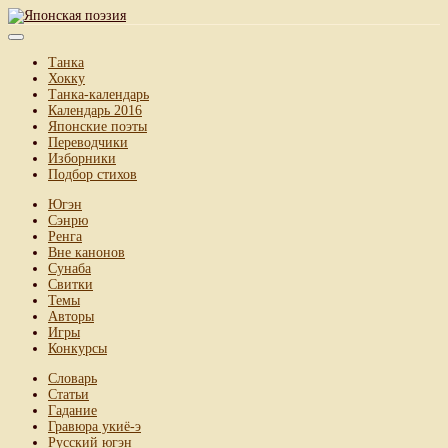
Танка
Хокку
Танка-календарь
Календарь 2016
Японские поэты
Переводчики
Изборники
Подбор стихов
Югэн
Сэнрю
Ренга
Вне канонов
Сунаба
Свитки
Темы
Авторы
Игры
Конкурсы
Словарь
Статьи
Гадание
Гравюра укиё-э
Русский югэн