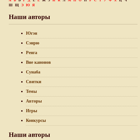
А
Б
В
Г
Д
Е
Ё
Ж
З
И
К
Л
М
Н
О
П
Р
С
Т
У
Ф
Х
Ц
Ч
Ш
Щ
Э
Ю
Я
Наши авторы
Югэн
Сэнрю
Ренга
Вне канонов
Сунаба
Свитки
Темы
Авторы
Игры
Конкурсы
Наши авторы