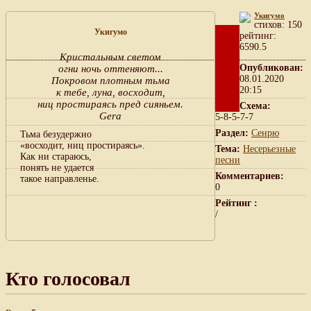
Укигумо
cтихов: 150
Укигумо
рейтинг:
6590.5
Кристальным светом
Опубликован:
огни ночь оттеняют...
08.01.2020
Покровом плотным тьма
20:15
к тебе, луна, восходит,
ниц простираясь пред сияньем.
Схема:
Gera
5-8-5-7-7
Раздел:
Сенрю
Тьма безудержно
«восходит, ниц простираясь».
Тема:
Несерьезные
Как ни стараюсь,
песни
понять не удается
Комментариев:
такое направленье.
0
Рейтинг :
/
Кто голосовал