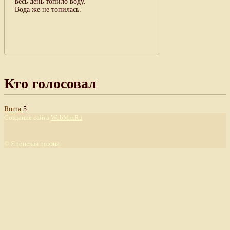
весь день топило воду.
Вода же не топилась.
Кто голосовал
Roma
5
Создание сайта
WebMir.Ru
©
Японская поэзия