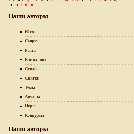
А
Б
В
Г
Д
Е
Ё
Ж
З
И
К
Л
М
Н
О
П
Р
С
Т
У
Ф
Х
Ц
Ч
Ш
Щ
Э
Ю
Я
Наши авторы
Югэн
Сэнрю
Ренга
Вне канонов
Сунаба
Свитки
Темы
Авторы
Игры
Конкурсы
Наши авторы