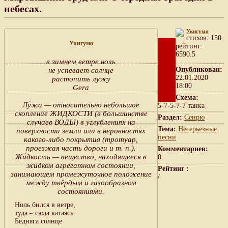
небесах.
Укигумо
cтихов: 150
Укигумо
рейтинг:
6590.5
в зимнем ветре ноль
Опубликован:
не успевает солнце
22.01.2020
растопить лужу
18:00
Gera
Схема:
Лу́жа — относительно небольшое
5-7-5-7-7 танка
скопление ЖИДКОСТИ (в большинстве
Раздел:
Сенрю
случаев ВОДЫ) в углублениях на
Тема:
Несерьезные
поверхности земли или в неровностях
песни
какого-либо покрытия (тротуар,
проезжая часть дороги и т. п.).
Комментариев:
Жи́дкость — вещество, находящееся в
0
жидком агрегатном состоянии,
Рейтинг :
занимающем промежуточное положение
/
между твёрдым и газообразном
состояниями.
Ноль бился в ветре,
туда – сюда катаясь.
Бедняга солнце