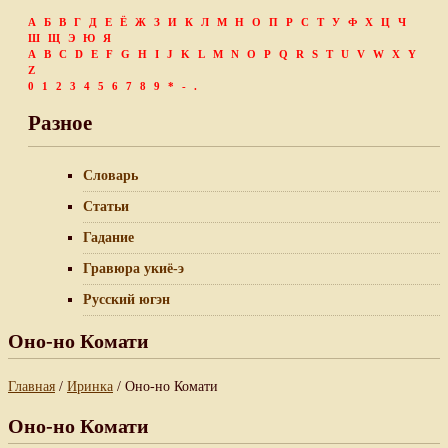
А
Б
В
Г
Д
Е
Ё
Ж
З
И
К
Л
М
Н
О
П
Р
С
Т
У
Ф
Х
Ц
Ч
Ш
Щ
Э
Ю
Я
A
B
C
D
E
F
G
H
I
J
K
L
M
N
O
P
Q
R
S
T
U
V
W
X
Y
Z
0
1
2
3
4
5
6
7
8
9
*
-
.
Разное
Словарь
Статьи
Гадание
Гравюра укиё-э
Русский югэн
Оно-но Комати
Главная
/
Иринка
/ Оно-но Комати
Оно-но Комати