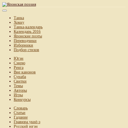
Танка
Хокку
Танка-календарь
Календарь 2016
Японские поэты
Переводчики
Изборники
Подбор стихов
Югэн
Сэнрю
Ренга
Вне канонов
Сунаба
Свитки
Темы
Авторы
Игры
Конкурсы
Словарь
Статьи
Гадание
Гравюра укиё-э
Русский югэн