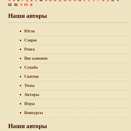
А
Б
В
Г
Д
Е
Ё
Ж
З
И
К
Л
М
Н
О
П
Р
С
Т
У
Ф
Х
Ц
Ч
Ш
Щ
Э
Ю
Я
Наши авторы
Югэн
Сэнрю
Ренга
Вне канонов
Сунаба
Свитки
Темы
Авторы
Игры
Конкурсы
Наши авторы