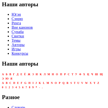
Наши авторы
Югэн
Сэнрю
Ренга
Вне канонов
Сунаба
Свитки
Темы
Авторы
Игры
Конкурсы
Наши авторы
А
Б
В
Г
Д
Е
Ё
Ж
З
И
К
Л
М
Н
О
П
Р
С
Т
У
Ф
Х
Ц
Ч
Ш
Щ
Э
Ю
Я
A
B
C
D
E
F
G
H
I
J
K
L
M
N
O
P
Q
R
S
T
U
V
W
X
Y
Z
0
1
2
3
4
5
6
7
8
9
*
-
.
Разное
Словарь