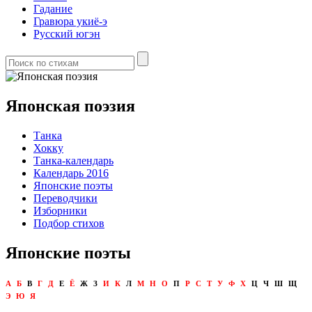
Гадание
Гравюра укиё-э
Русский югэн
Японская поэзия
Танка
Хокку
Танка-календарь
Календарь 2016
Японские поэты
Переводчики
Изборники
Подбор стихов
Японские поэты
А
Б
В
Г
Д
Е
Ё
Ж
З
И
К
Л
М
Н
О
П
Р
С
Т
У
Ф
Х
Ц
Ч
Ш
Щ
Э
Ю
Я