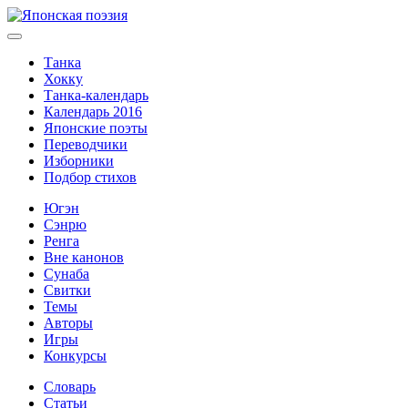
Танка
Хокку
Танка-календарь
Календарь 2016
Японские поэты
Переводчики
Изборники
Подбор стихов
Югэн
Сэнрю
Ренга
Вне канонов
Сунаба
Свитки
Темы
Авторы
Игры
Конкурсы
Словарь
Статьи