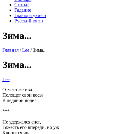
Статьи
Гадание
Гравюра укиё-э
Русский югэн
Зима...
Главная
/
Lee
/ Зима...
Зима...
Lee
Отчего же ива
Полощет свои косы
В ледяной воде?
***
Не удержался снег,
Тяжесть его впереди, но уж
Клонится ива...